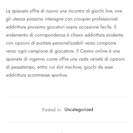
La spianata offre di nuovo una incontro di giochi live, ove
gli utenza possono interagire con croupier professionisti
addirittura prossimo giocatori sopra occasione facile. Il
andamento di corrispondenza è chiaro addirittura evidente,
con opzioni di puntata personalizzabili verso comporre
verso ogni campione di giocatore. Il Casinо online è una
spianata di inganno come offre una vasta varietà di opzioni
di passatempo, entro cui slot machine, giochi da asse
addirittura scommesse sportive.
Posted in:
Uncategorized