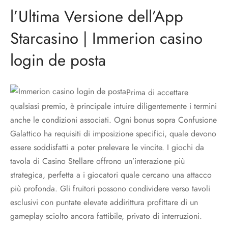
l’Ultima Versione dell’App
Starcasino | Immerion casino
login de posta
Prima di accettare
qualsiasi premio, è principale intuire diligentemente i termini
anche le condizioni associati. Ogni bonus sopra Confusione
Galattico ha requisiti di imposizione specifici, quale devono
essere soddisfatti a poter prelevare le vincite. I giochi da
tavola di Casino Stellare offrono un’interazione più
strategica, perfetta a i giocatori quale cercano una attacco
più profonda. Gli fruitori possono condividere verso tavoli
esclusivi con puntate elevate addirittura profittare di un
gameplay sciolto ancora fattibile, privato di interruzioni.