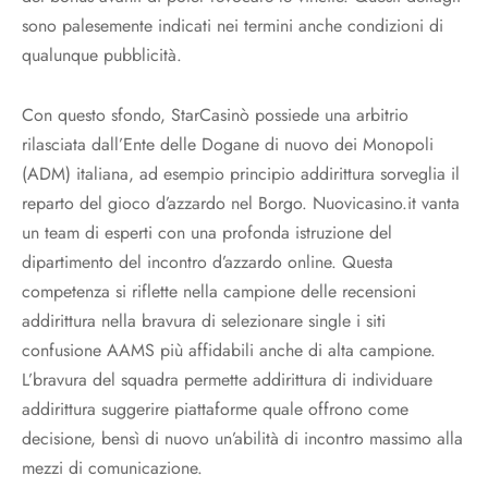
sono palesemente indicati nei termini anche condizioni di
qualunque pubblicità.
Con questo sfondo, StarCasinò possiede una arbitrio
rilasciata dall’Ente delle Dogane di nuovo dei Monopoli
(ADM) italiana, ad esempio principio addirittura sorveglia il
reparto del gioco d’azzardo nel Borgo. Nuovicasino.it vanta
un team di esperti con una profonda istruzione del
dipartimento del incontro d’azzardo online. Questa
competenza si riflette nella campione delle recensioni
addirittura nella bravura di selezionare single i siti
confusione AAMS più affidabili anche di alta campione.
L’bravura del squadra permette addirittura di individuare
addirittura suggerire piattaforme quale offrono come
decisione, bensì di nuovo un’abilità di incontro massimo alla
mezzi di comunicazione.