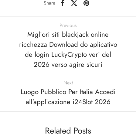
Share
Previous
Migliori siti blackjack online
ricchezza Download do aplicativo
de login LuckyCrypto veri del
2026 verso agire sicuri
Next
Luogo Pubblico Per Italia Accedi
all'applicazione i24Slot 2026
Related Posts