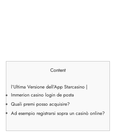
Content
l’Ultima Versione dell’App Starcasino |
Immerion casino login de posta
Quali premi posso acquisire?
Ad esempio registrarsi sopra un casinò online?