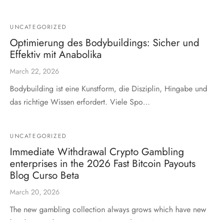
UNCATEGORIZED
Optimierung des Bodybuildings: Sicher und
Effektiv mit Anabolika
March 22, 2026
Bodybuilding ist eine Kunstform, die Disziplin, Hingabe und
das richtige Wissen erfordert. Viele Spo…
UNCATEGORIZED
Immediate Withdrawal Crypto Gambling
enterprises in the 2026 Fast Bitcoin Payouts
Blog Curso Beta
March 20, 2026
The new gambling collection always grows which have new