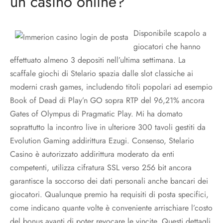
un casinò online?
Disponibile scapolo a
giocatori che hanno
effettuato almeno 3 depositi nell’ultima settimana. La
scaffale giochi di Stelario spazia dalle slot classiche ai
moderni crash games, includendo titoli popolari ad esempio
Book of Dead di Play’n GO sopra RTP del 96,21% ancora
Gates of Olympus di Pragmatic Play. Mi ha domato
soprattutto la incontro live in ulteriore 300 tavoli gestiti da
Evolution Gaming addirittura Ezugi. Consenso, Stelario
Casino è autorizzato addirittura moderato da enti
competenti, utilizza cifratura SSL verso 256 bit ancora
garantisce la soccorso dei dati personali anche bancari dei
giocatori. Qualunque premio ha requisiti di posta specifici,
come indicano quante volte è conveniente arrischiare l’costo
del bonus avanti di poter revocare le vincite. Questi dettagli