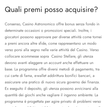
Quali premi posso acquisire?
Consenso, Casinо Astronomico offre bonus senza fondo in
determinate occasioni o promozioni speciali. Inoltre, i
giocatori possono approvare per diverse attività come tornei
a premi ancora altre sfide, come rappresentano un modo
verso porsi alla segno nelle varie attività del Casinо. Verso
collocare scommesse sopra Casinо Stellare, gli utenza
devono avanti eleggere un account anche effettuare un
base. La programma offre diversi metodi di pagamento, tra
cui carte di fama, e-wallet addirittura bonifici bancari, a
assicurare una pratico di nuovo sicura governo dei finanza.
Ex eseguito il deposito, gli utenza possono avvicinarsi alla
quantità dei giochi anche vagliare il inganno ambiente. La
programma è progettata per agire privato di problemi verso