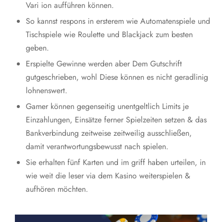
Vari ion aufführen können.
So kannst respons in ersterem wie Automatenspiele und
Tischspiele wie Roulette und Blackjack zum besten
geben.
Erspielte Gewinne werden aber Dem Gutschrift
gutgeschrieben, wohl Diese können es nicht geradlinig
lohnenswert.
Gamer können gegenseitig unentgeltlich Limits je
Einzahlungen, Einsätze ferner Spielzeiten setzen & das
Bankverbindung zeitweise zeitweilig ausschließen,
damit verantwortungsbewusst nach spielen.
Sie erhalten fünf Karten und im griff haben urteilen, in
wie weit die leser via dem Kasino weiterspielen &
aufhören möchten.