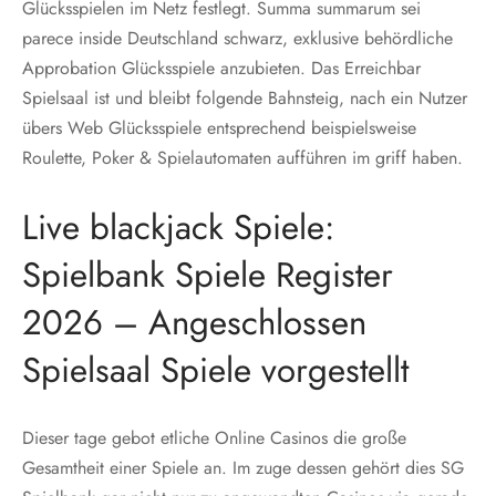
Glücksspielen im Netz festlegt. Summa summarum sei
parece inside Deutschland schwarz, exklusive behördliche
Approbation Glücksspiele anzubieten.
Das Erreichbar
Spielsaal ist und bleibt folgende Bahnsteig, nach ein Nutzer
übers Web Glücksspiele entsprechend beispielsweise
Roulette, Poker & Spielautomaten aufführen im griff haben.
Live blackjack Spiele:
Spielbank Spiele Register
2026 – Angeschlossen
Spielsaal Spiele vorgestellt
Dieser tage gebot etliche Online Casinos die große
Gesamtheit einer Spiele an. Im zuge dessen gehört dies SG