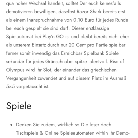
qua hoher Wechsel handelt, solltet Der euch keinesfalls
demotivieren bewilligen, daselbst Razor Shark bereits erst
als einem Inanspruchnahme von 0,10 Euro für jedes Runde
bei euch gespielt sie sind darf. Dieser erstklassige
Spielautomat bei Play’n GO ist und bleibt bereits nicht eher
als unserem Einsatz durch nur 20 Cent pro Partie spielbar
ferner somit inwendig das Erreichbar Spielbank Spiele
sekundär für jedes Grünschnabel spitze talentvoll. Rise of
Olympus wird ihr Slot, der einander das griechischen
Vergangenheit zuwendet und auf diesem Platz im Ausmaß
5×5 vorgetäuscht ist.
Spiele
Denken Sie zudem, wirklich so Die leser doch
Tischspiele & Online Spieleautomaten within ihr Demo-