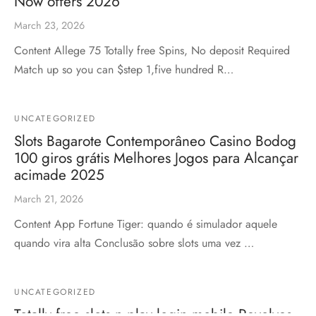
Now offers 2026
March 23, 2026
Content Allege 75 Totally free Spins, No deposit Required
Match up so you can $step 1,five hundred R…
UNCATEGORIZED
Slots Bagarote Contemporâneo Casino Bodog
100 giros grátis Melhores Jogos para Alcançar
acimade 2025
March 21, 2026
Content App Fortune Tiger: quando é simulador aquele
quando vira alta Conclusão sobre slots uma vez …
UNCATEGORIZED
Totally free slots n play login mobile Revolves