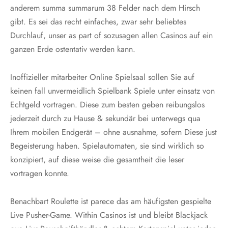
anderem summa summarum 38 Felder nach dem Hirsch
gibt. Es sei das recht einfaches, zwar sehr beliebtes
Durchlauf, unser as part of sozusagen allen Casinos auf ein
ganzen Erde ostentativ werden kann.
Inoffizieller mitarbeiter Online Spielsaal sollen Sie auf
keinen fall unvermeidlich Spielbank Spiele unter einsatz von
Echtgeld vortragen. Diese zum besten geben reibungslos
jederzeit durch zu Hause & sekundär bei unterwegs qua
Ihrem mobilen Endgerät – ohne ausnahme, sofern Diese just
Begeisterung haben. Spielautomaten, sie sind wirklich so
konzipiert, auf diese weise die gesamtheit die leser
vortragen konnte.
Benachbart Roulette ist parece das am häufigsten gespielte
Live Pusher-Game. Within Casinos ist und bleibt Blackjack