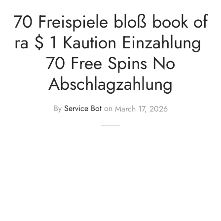
er Uniforms
70 Freispiele bloß book of
ra $ 1 Kaution Einzahlung ️
70 Free Spins No
Abschlagzahlung
By
Service Bot
on
March 17, 2026