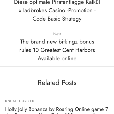
Diese optimale Piratenflagge Kalkül
» ladbrokes Casino -Promotion -
Code Basic Strategy
Next
The brand new bitkingz bonus
rules 10 Greatest Cent Harbors
Available online
Related Posts
UNCATEGORIZED
Holly Jolly Bonanza by Roaring Online game 7