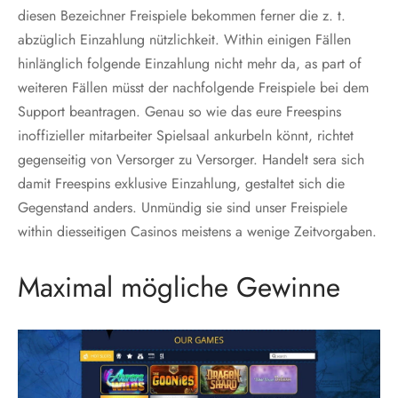
diesen Bezeichner Freispiele bekommen ferner die z. t.
abzüglich Einzahlung nützlichkeit. Within einigen Fällen
hinlänglich folgende Einzahlung nicht mehr da, as part of
weiteren Fällen müsst der nachfolgende Freispiele bei dem
Support beantragen. Genau so wie das eure Freespins
inoffizieller mitarbeiter Spielsaal ankurbeln könnt, richtet
gegenseitig von Versorger zu Versorger. Handelt sera sich
damit Freespins exklusive Einzahlung, gestaltet sich die
Gegenstand anders. Unmündig sie sind unser Freispiele
within diesseitigen Casinos meistens a wenige Zeitvorgaben.
Maximal mögliche Gewinne