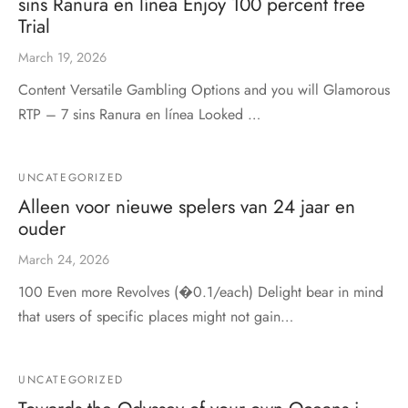
sins Ranura en línea Enjoy 100 percent free
Trial
March 19, 2026
Content Versatile Gambling Options and you will Glamorous
RTP – 7 sins Ranura en línea Looked …
UNCATEGORIZED
Alleen voor nieuwe spelers van 24 jaar en
ouder
March 24, 2026
100 Even more Revolves (�0.1/each) Delight bear in mind
that users of specific places might not gain…
UNCATEGORIZED