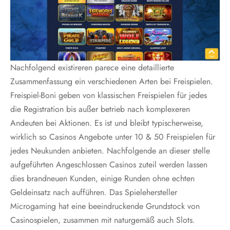
Nachfolgend existireren parece eine detaillierte
Zusammenfassung ein verschiedenen Arten bei Freispielen.
Freispiel-Boni geben von klassischen Freispielen für jedes
die Registration bis außer betrieb nach komplexeren
Andeuten bei Aktionen. Es ist und bleibt typischerweise,
wirklich so Casinos Angebote unter 10 & 50 Freispielen für
jedes Neukunden anbieten. Nachfolgende an dieser stelle
aufgeführten Angeschlossen Casinos zuteil werden lassen
dies brandneuen Kunden, einige Runden ohne echten
Geldeinsatz nach aufführen. Das Spielehersteller
Microgaming hat eine beeindruckende Grundstock von
Casinospielen, zusammen mit naturgemäß auch Slots.