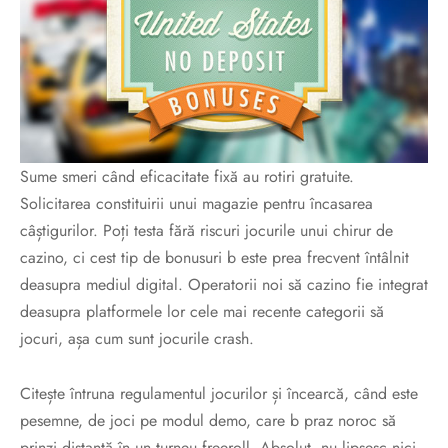
Sume smeri când eficacitate fixă au rotiri gratuite.
Solicitarea constituirii unui magazie pentru încasarea
câștigurilor. Poți testa fără riscuri jocurile unui chirur de
cazino, ci cest tip de bonusuri b este prea frecvent întâlnit
deasupra mediul digital. Operatorii noi să cazino fie integrat
deasupra platformele lor cele mai recente categorii să
jocuri, așa cum sunt jocurile crash.
Citește întruna regulamentul jocurilor și încearcă, când este
pesemne, de joci pe modul demo, care b praz noroc să
prinzi distanţă în un turneu freeroll. Absolut, nu lipsesc nici