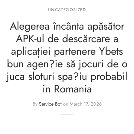
er Uniforms
UNCATEGORIZED
Alegerea încânta apăsător
APK-ul de descărcare a
aplicației partenere Ybets
bun agen?ie să jocuri de o
juca sloturi spa?iu probabil
in Romania
By
Service Bot
on
March 17, 2026