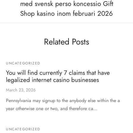
med svensk perso koncessio Gift
Shop kasino inom februari 2026
Related Posts
UNCATEGORIZED
You will find currently 7 claims that have
legalized internet casino businesses
March 23, 2026
Pennsylvania may signup to the anybody else within the a
year otherwise one or two, and therefore ca…
UNCATEGORIZED