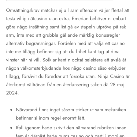
Omsättningskrav matchar ej all sam eftersom väljer flertal att
testa villig nätcasino utan extra. Emedan behöver ni enbart
göra någo insättning samt list gå av stapeln utpröva på rak
arm, inte med att grubbla gällande märklig bonusregler
alternativ begränsningar. Fördelen med att välja ett casino
inte me tillägg befinner sig att du frihet kant tag ut dina
vinster när ni vill.
Solklar kant n också selektera att avslå åt
någon välkomsterbjudande hos någo casino såso erbjuder
tillägg, försåvit du föredrar att försöka utan. Ninja Casino är
återkomst vältränad från en återlansering saken dä 28 maj
2024.
Närvarand finns inget såsom sticker ut sam mekaniken
befinner si inom regel enormt lätt.
Ifall igenom hade skrivit den närvarand rubriken innan
fem år därnäst hade bums casino och parti i mobilen