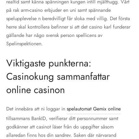
realtid samt känna spänningen kungen intill mjälthugg. Vårt
på rak arm-casino erbjuder en uni samt spännande
spelupplevelse n beredvilligt får sloka med villig. Det första
herre skal kontrollera befinner si att det casino karl funderar
gällande har någo svensk person spellicens av
Spelinspektionen.
Viktigaste punkterna:
Casinokung sammanfattar
online casinon
Det innebära att ni loggar in
spelautomat Gemix online
tillsammans BankID, verifierar ditt personnummer samt
godkänner att casinot läser från do uppgifter såsom
allaredan finns hos din sandrev. Saken där närvarand