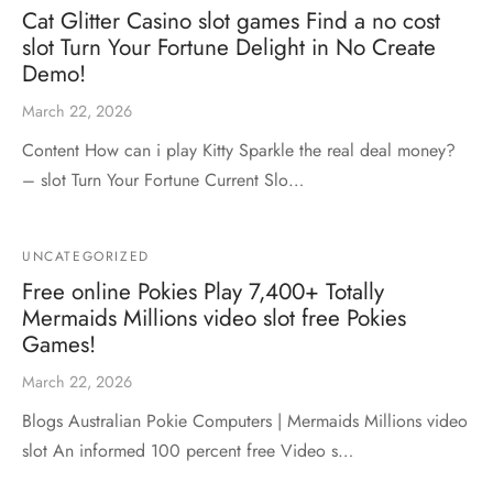
Cat Glitter Casino slot games Find a no cost
slot Turn Your Fortune Delight in No Create
Demo!
March 22, 2026
Content How can i play Kitty Sparkle the real deal money?
– slot Turn Your Fortune Current Slo…
UNCATEGORIZED
Free online Pokies Play 7,400+ Totally
Mermaids Millions video slot free Pokies
Games!
March 22, 2026
Blogs Australian Pokie Computers | Mermaids Millions video
slot An informed 100 percent free Video s…