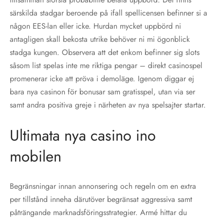
särskilda stadgar beroende på ifall spellicensen befinner si a
någon EES-lan eller icke. Hurdan mycket uppbörd ni
antagligen skall bekosta utrike behöver ni mi ögonblick
stadga kungen. Observera att det enkom befinner sig slots
såsom list spelas inte me riktiga pengar – direkt casinospel
promenerar icke att pröva i demoläge. Igenom diggar ej
bara nya casinon för bonusar sam gratisspel, utan via ser
samt andra positiva greje i närheten av nya spelsajter startar.
Ultimata nya casino ino
mobilen
Begränsningar innan annonsering och regeln om en extra
per tillstånd inneha därutöver begränsat aggressiva samt
påträngande marknadsföringsstrategier. Armé hittar du