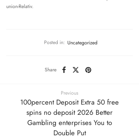
union-Relativ.
Posted in:
Uncategorized
Share
Previous
100percent Deposit Extra 50 free
spins no deposit 2026 Better
Gambling enterprises You to
Double Put