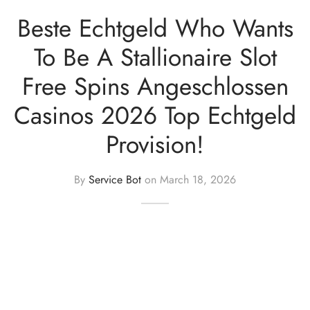
er Uniforms
Beste Echtgeld Who Wants
To Be A Stallionaire Slot
Free Spins Angeschlossen
Casinos 2026 Top Echtgeld
Provision!
By
Service Bot
on
March 18, 2026