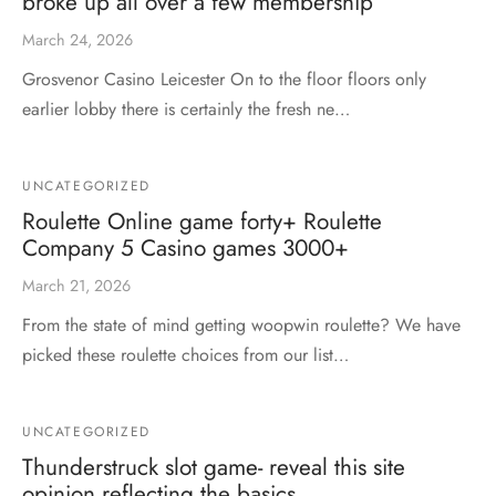
broke up all over a few membership
March 24, 2026
Grosvenor Casino Leicester On to the floor floors only
earlier lobby there is certainly the fresh ne…
UNCATEGORIZED
Roulette Online game forty+ Roulette
Company 5 Casino games 3000+
March 21, 2026
From the state of mind getting woopwin roulette? We have
picked these roulette choices from our list…
UNCATEGORIZED
Thunderstruck slot game- reveal this site
opinion reflecting the basics