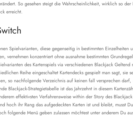
erändert. So gesehen steigt die Wahrscheinlichkeit, wirklich so der
k erreicht.
Switch
enen Spielvarianten, diese gegenseitig in bestimmten Einzelheiten
hen, vernehmen konzentriert ohne ausnahme bestimmten Grundregeln.
elvarianten des Kartenspiels via verschiedenen Blackjack Geltend
iedlichen Reihe eingeschaltet Kartendecks gespielt man sagt, sie se
gen, so nachfolgende Verzeichnis auf keinen fall versprechen darf, 
de Blackjack-Strategietabelle ist das Jahrzehnt in diesem Kartenzä
nderem effektivsten Verfahrensweise within der Story des Blackjac
nd hoch ihr Rang das aufgedeckten Karten ist und bleibt, musst D
doch folgende Menü geben zulassen möchtest unter anderem Du auss