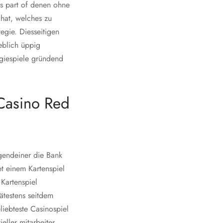
as part of denen ohne
 hat, welches zu
egie. Diesseitigen
eblich üppig
egiespiele gründend
 Casino Red
gendeiner die Bank
et einem Kartenspiel
Kartenspiel
ätestens seitdem
liebteste Casinospiel
ieller mitarbeiter