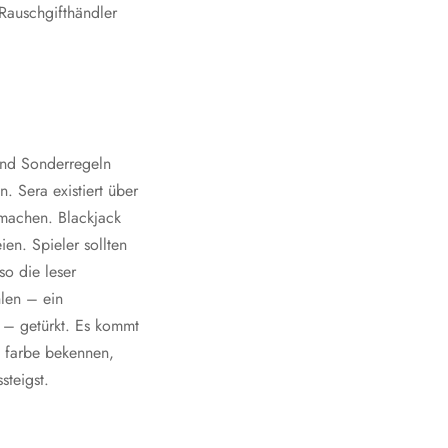
 Rauschgifthändler
 und Sonderregeln
 Sera existiert über
 machen. Blackjack
ien. Spieler sollten
so die leser
hlen – ein
k – getürkt. Es kommt
u farbe bekennen,
teigst.