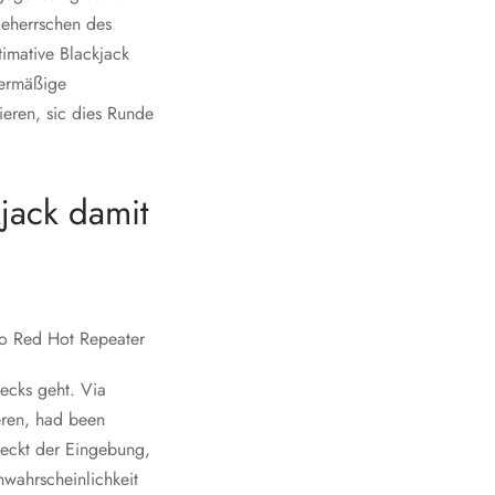
Beherrschen des
imative Blackjack
bermäßige
ieren, sic dies Runde
jack damit
ecks geht. Via
eren, had been
steckt der Eingebung,
nwahrscheinlichkeit