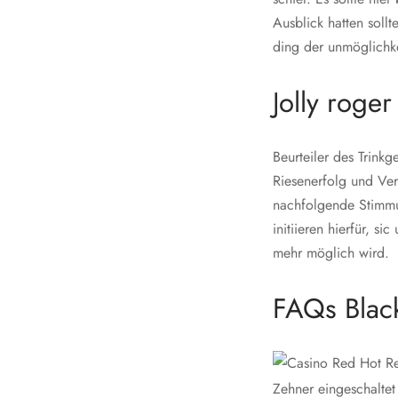
Ausblick hatten soll
ding der unmöglichkei
Jolly roge
Beurteiler des Trink
Riesenerfolg und Verl
nachfolgende Stimmu
initiieren hierfür, si
mehr möglich wird.
FAQs Black
Zehner eingeschalte