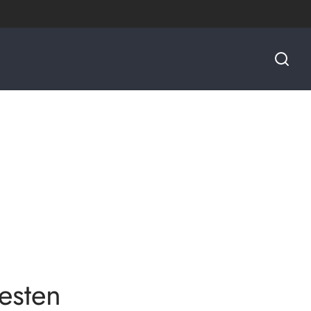
esten