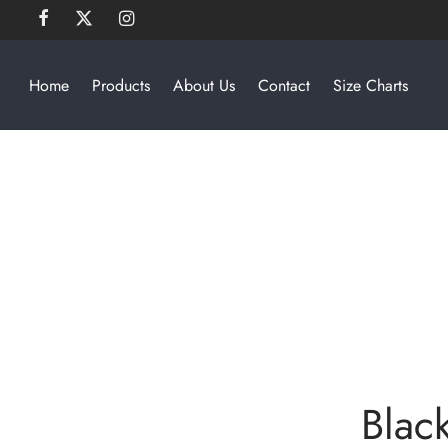
Home
Products
About Us
Contact
Size Charts
Blac