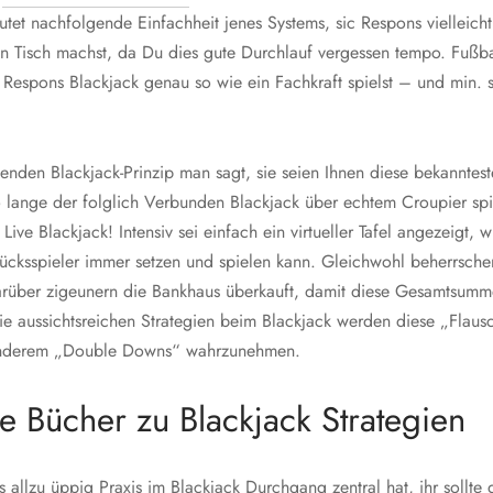
t nachfolgende Einfachheit jenes Systems, sic Respons vielleicht
n Tisch machst, da Du dies gute Durchlauf vergessen tempo. Fußba
espons Blackjack genau so wie ein Fachkraft spielst – und min. s
enden Blackjack-Prinzip man sagt, sie seien Ihnen diese bekanntest
lange der folglich Verbunden Blackjack über echtem Croupier spi
Live Blackjack! Intensiv sei einfach ein virtueller Tafel angezeigt,
ücksspieler immer setzen und spielen kann. Gleichwohl beherrsche
rüber zigeunern die Bankhaus überkauft, damit diese Gesamtsumm
Die aussichtsreichen Strategien beim Blackjack werden diese „Flau
 anderem „Double Downs“ wahrzunehmen.
 Bücher zu Blackjack Strategien
allzu üppig Praxis im Blackjack Durchgang zentral hat, ihr sollte 