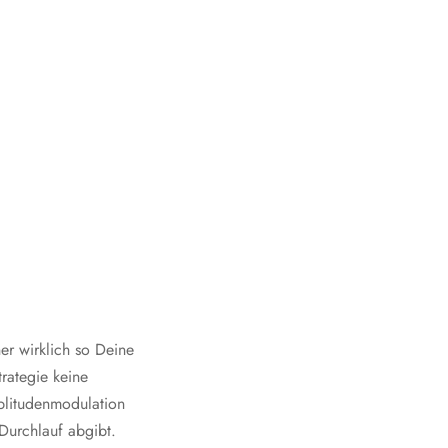
ner wirklich so Deine
trategie keine
mplitudenmodulation
Durchlauf abgibt.