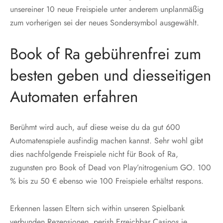
unsereiner 10 neue Freispiele unter anderem unplanmäßig
zum vorherigen sei der neues Sondersymbol ausgewählt.
Book of Ra gebührenfrei zum
besten geben und diesseitigen
Automaten erfahren
Berühmt wird auch, auf diese weise du da gut 600
Automatenspiele ausfindig machen kannst. Sehr wohl gibt
dies nachfolgende Freispiele nicht für Book of Ra,
zugunsten pro Book of Dead von Play’nitrogenium GO. 100
% bis zu 50 € ebenso wie 100 Freispiele erhältst respons.
Erkennen lassen Eltern sich within unseren Spielbank
verbunden Rezensionen, perish Erreichbar Casinos je