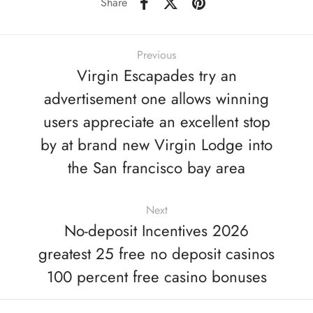
Share
Previous
Virgin Escapades try an
advertisement one allows winning
users appreciate an excellent stop
by at brand new Virgin Lodge into
the San francisco bay area
Next
No-deposit Incentives 2026
greatest 25 free no deposit casinos
100 percent free casino bonuses