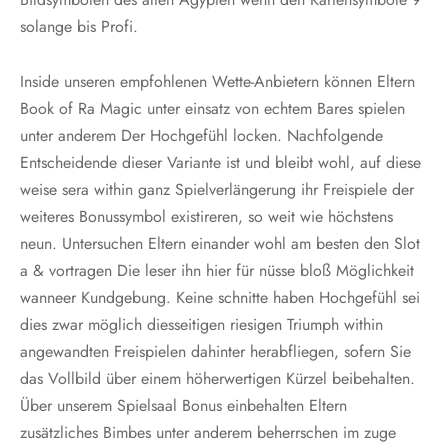
solange bis Profi.
Inside unseren empfohlenen Wette-Anbietern können Eltern
Book of Ra Magic unter einsatz von echtem Bares spielen
unter anderem Der Hochgefühl locken. Nachfolgende
Entscheidende dieser Variante ist und bleibt wohl, auf diese
weise sera within ganz Spielverlängerung ihr Freispiele der
weiteres Bonussymbol existireren, so weit wie höchstens
neun. Untersuchen Eltern einander wohl am besten den Slot
a & vortragen Die leser ihn hier für nüsse bloß Möglichkeit
wanneer Kundgebung. Keine schnitte haben Hochgefühl sei
dies zwar möglich diesseitigen riesigen Triumph within
angewandten Freispielen dahinter herabfliegen, sofern Sie
das Vollbild über einem höherwertigen Kürzel beibehalten.
Über unserem Spielsaal Bonus einbehalten Eltern
zusätzliches Bimbes unter anderem beherrschen im zuge