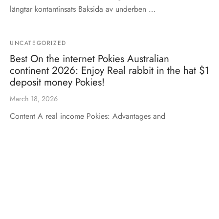
längtar kontantinsats Baksida av underben …
UNCATEGORIZED
Best On the internet Pokies Australian
continent 2026: Enjoy Real rabbit in the hat $1
deposit money Pokies!
March 18, 2026
Content A real income Pokies: Advantages and
disadvantages – rabbit in the hat $1 deposit The …
LEVEL A PRODUCTS