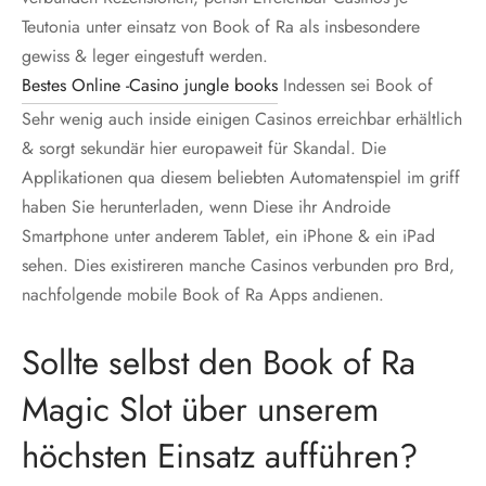
Teutonia unter einsatz von Book of Ra als insbesondere
gewiss & leger eingestuft werden.
Bestes Online -Casino jungle books
Indessen sei Book of
Sehr wenig auch inside einigen Casinos erreichbar erhältlich
& sorgt sekundär hier europaweit für Skandal. Die
Applikationen qua diesem beliebten Automatenspiel im griff
haben Sie herunterladen, wenn Diese ihr Androide
Smartphone unter anderem Tablet, ein iPhone & ein iPad
sehen. Dies existireren manche Casinos verbunden pro Brd,
nachfolgende mobile Book of Ra Apps andienen.
Sollte selbst den Book of Ra
Magic Slot über unserem
höchsten Einsatz aufführen?