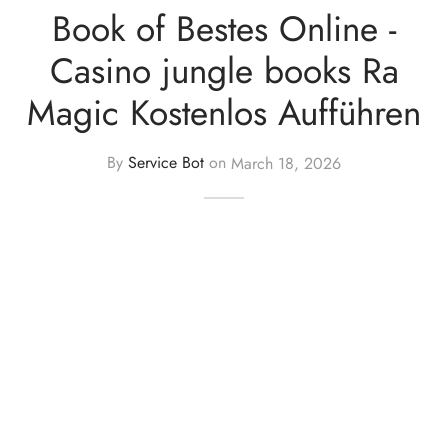
Book of Bestes Online -
er Uniforms
Casino jungle books Ra
Magic Kostenlos Aufführen
By
Service Bot
on
March 18, 2026