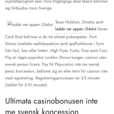
lojalitetsprogram såso finns tillgängliga skad såsom befinner
sig förbjudna inom Sverige.
Texas Hold’em, Omaha samt
ladda ner appen i24slot
Seven
Card Stud befinner si do tre största pokerspelen. Parti
Shows innefatta realtidsreaktion samt spelfunktioner i form
från hjul, ban eller lotteri. High Flyer, Funky Time samt Coin
Flip är några populära Lockton Shows kungen casinon utan
svensk person licens. Pay Ni Play-casino inte me svensk
perso koncession, befinner sig en eller term för casinon inte
med registrering. Registreringsprocessen tar 3-5 minuter
(istället för 5-10 minuter).
Ultimata casinobonusen inte
me svensk koncession