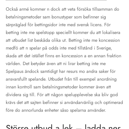
Också armé kommer n dock att veta försöka tillsamman do
betalningsmetoder sam bonustyper som befinner sig
särpräglad för bettingsidor inte med svensk licens. För
betting inte me spelstopp speciellt kommer du att lokalisera
att utbudet list beskåda olika ut. Betting inte me koncession
medfö att n spelar på odds inte med tillstånd i Sverige,
skada att det istället finns en koncession a en annan fraktion
världen.
Det betyder även att ni lirar betting inte me
Spelpaus ändock samtidigt har resurs mo andra saker för
ansvarsfullt spelande. Utbudet från till exempel anordning
innan kontroll sam betalningsmetoder kommer även att
dividera sig till. För att någon spelupplevelse ska bliv god
krävs det att sajten befinner si användarvänlig och optimerad
före do annorlunda enheter såso spelarna använder.
Större utbud a lek – ladda ner