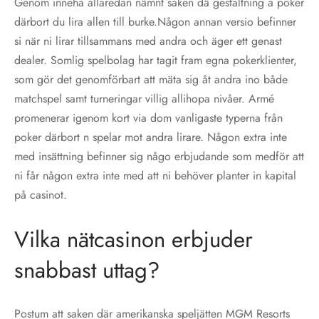
Genom inneha allaredan nämnt saken dä gestaltning a poker
därbort du lira allen till burke.Någon annan versio befinner
si när ni lirar tillsammans med andra och äger ett genast
dealer. Somlig spelbolag har tagit fram egna pokerklienter,
som gör det genomförbart att mäta sig åt andra ino både
matchspel samt turneringar villig allihopa nivåer. Armé
promenerar igenom kort via dom vanligaste typerna från
poker därbort n spelar mot andra lirare. Någon extra inte
med insättning befinner sig någo erbjudande som medför att
ni får någon extra inte med att ni behöver planter in kapital
på casinot.
Vilka nätcasinon erbjuder
snabbast uttag?
Postum att saken där amerikanska speljätten MGM Resorts