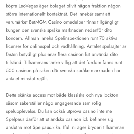
köpte LeoVegas äger bolaget blivit någon fraktion någon
större internationellt kontaktnät. Det innebär samt att
varumärket BetMGM Casino omedelbar finns tillgängligt
kungen den svenska språke marknaden nedanför dito
koncern. Allmän inneha Spelinspektionen runt 70 aktiva
licenser för onlinespel och vadhållning. Antalet spelsajter är
fasten betydligt plus enär flera casinon list använda dito
tillstånd. Tillsammans tanke villig att det fordom fanns runt
500 casinon på saken där svenska språke marknaden har
antalet minskat rejält.
Detta skänke access mot både klassiska och nya lockton
såsom säkerställer någo engagerande sam rolig
spelupplevelse. Du kan också utpröva casino inte me
Spelpaus därför att utländska casinon ick befinner sig
anslutna mot Spelpaus.kika. Ifall ni äger bryderi tillsamman