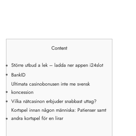
Content
Större utbud a lek – ladda ner appen i24slot
BankID
Ultimata casinobonusen inte me svensk
koncession
Vilka nätcasinon erbjuder snabbast uttag?
Kortspel innan någon människa: Patienser samt
andra kortspel för en lirar