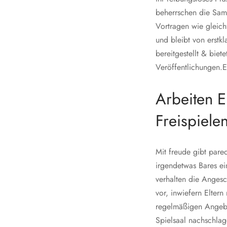
beherrschen die Sam
Vortragen wie gleich
und bleibt von erstk
bereitgestellt & biet
Veröffentlichungen.E
Arbeiten E
Freispiele
Mit freude gibt par
irgendetwas Bares ein
verhalten die Angesc
vor, inwiefern Elte
regelmäßigen Angebo
Spielsaal nachschlage