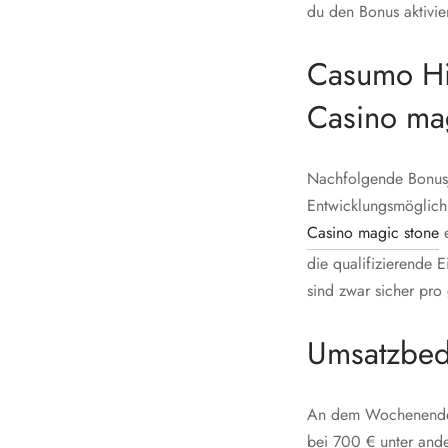
du den Bonus aktivier
Casumo Hig
Casino ma
Nachfolgende Bonusj
Entwicklungsmöglichk
Casino magic stone
e
die qualifizierende
sind zwar sicher pro
Umsatzbedi
An dem Wochenende k
bei 700 € unter ande