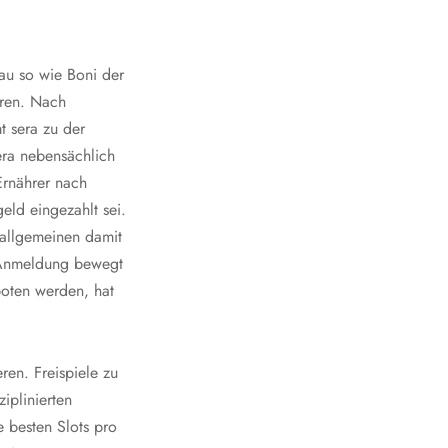
nau so wie Boni der
eren. Nach
t sera zu der
era nebensächlich
Ernährer nach
ld eingezahlt sei.
 allgemeinen damit
r Anmeldung bewegt
boten werden, hat
eren. Freispiele zu
iplinierten
e besten Slots pro