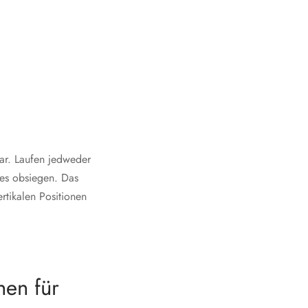
ar. Laufen jedweder
zes obsiegen.
Das
rtikalen Positionen
nen für