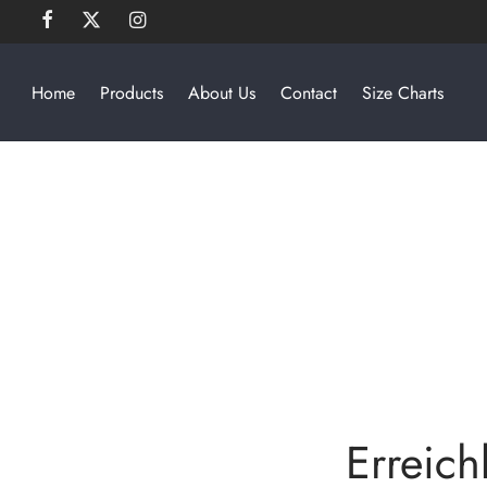
Home
Products
About Us
Contact
Size Charts
Erreich