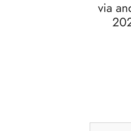
via a
202