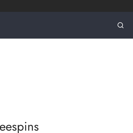
reespins