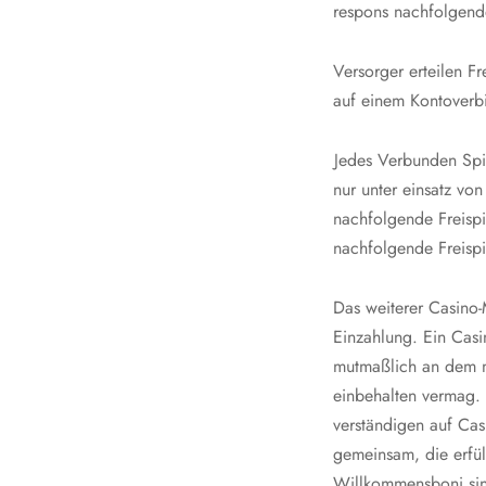
respons nachfolgende
Versorger erteilen F
auf einem Kontoverb
Within der ersten So
ausgewählte Chancen
sagt, sie seien selbs
Dead – Exklusiver Pr
Das weiterer Casino-
Einzahlung. Ein Cas
mutmaßlich an dem m
einbehalten vermag. 
verständigen auf Ca
gemeinsam, die erfü