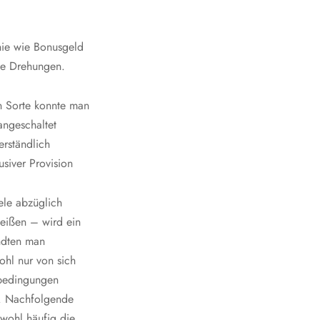
inie wie Bonusgeld
se Drehungen.
reispiele anzubieten.
iert doch
eiterer Grund man
g as part of Book of
ele abzüglich
eißen – wird ein
ndten man
ohl nur von sich
sbedingungen
n. Nachfolgende