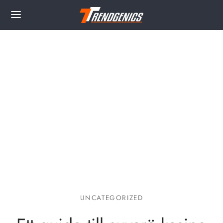
Back
Back
Back
Back
DUCTS
M WEARS
M WEARS
M WEARS
 Wears
all Uniforms
Hockey Uniforms
 and field
 Wears
ball Uniforms
 Uniforms
y Uniforms
UNCATEGORIZED
 Wears
tball Uniforms
r leading uniforms
osse