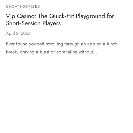
UNCATEGORIZED
Vip Casino: The Quick‑Hit Playground for
Short‑Session Players
April 2, 2026
Ever found yourself scrolling through an app on a lunch
break, craving a burst of adrenaline without…
LEVEL A PRODUCTS
LEVEL B PRODUCTS
LEVEL C PRODUCTS