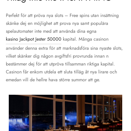
Perfekt för att pröva nya slots – Free spins utan insättning
skänke dej en möjlighet att prova nya samt populära
spelautomater inte med att använda dina egna
kasino Jackpot Jester 50000
kapital. Många casinon
använder denna extra för att marknadsföra sina nyaste slots,
vilket skänker dig någon avgiftsfri provrunda innan n
bestämmer dej för att utpröva tillsamman riktiga kapital.
Casinon får enkom utdela ett sluta tilläg åt nya lirare och
emedan vill de hellre hava större summor att ge.