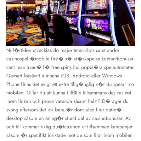
Nuf�rtiden utvecklas do majoriteten slots samt andra
casinospel �mobile first� s� ut�skapelse kontantbonusar
kant man även� f� free spins ino popul�ra spelautomater.
Oavsett försåvitt n inneha iOS, Android eller Windows
Phone finns det evigt ett extra tillg�nglig n�r du spelar ino
mobilen. Gillar du att kunna tillfälle tillsammans dej casinot
inom fickan och prova varenda såsom helst? D� äger du
sväng eftersom det ick bara �r dom såso lirar dator�
desktop såsom en aning�r stund del av casinobonusar. Av
och till kommer riktig du�tcasinon ut tillsamman kampanjer
såsom �r specifikt inriktade mot de som lirar inom mobilen