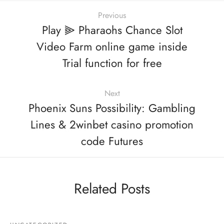
Previous
Play ⫸ Pharaohs Chance Slot
Video Farm online game inside
Trial function for free
Next
Phoenix Suns Possibility: Gambling
Lines & 2winbet casino promotion
code Futures
Related Posts