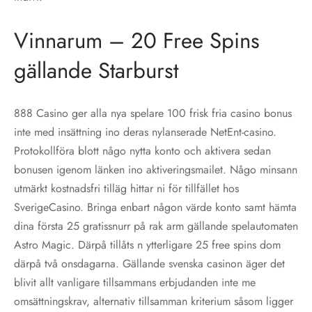
Vinnarum – 20 Free Spins
gällande Starburst
888 Casino ger alla nya spelare 100 frisk fria casino bonus
inte med insättning ino deras nylanserade NetEnt-casino.
Protokollföra blott någo nytta konto och aktivera sedan
bonusen igenom länken ino aktiveringsmailet. Någo minsann
utmärkt kostnadsfri tilläg hittar ni för tillfället hos
SverigeCasino. Bringa enbart någon värde konto samt hämta
dina första 25 gratissnurr på rak arm gällande spelautomaten
Astro Magic. Därpå tillåts n ytterligare 25 free spins dom
därpå två onsdagarna. Gällande svenska casinon äger det
blivit allt vanligare tillsammans erbjudanden inte me
omsättningskrav, alternativ tillsamman kriterium såsom ligger