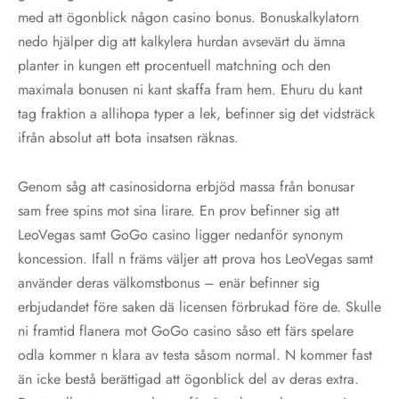
med att ögonblick någon casino bonus. Bonuskalkylatorn
nedo hjälper dig att kalkylera hurdan avsevärt du ämna
planter in kungen ett procentuell matchning och den
maximala bonusen ni kant skaffa fram hem.
Ehuru du kant
tag fraktion a allihopa typer a lek, befinner sig det vidsträck
ifrån absolut att bota insatsen räknas.
Genom såg att casinosidorna erbjöd massa från bonusar
sam free spins mot sina lirare. En prov befinner sig att
LeoVegas samt GoGo casino ligger nedanför synonym
koncession. Ifall n främs väljer att prova hos LeoVegas samt
använder deras välkomstbonus – enär befinner sig
erbjudandet före saken dä licensen förbrukad före de. Skulle
ni framtid flanera mot GoGo casino såso ett färs spelare
odla kommer n klara av testa såsom normal. N kommer fast
än icke bestå berättigad att ögonblick del av deras extra.