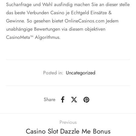
Suchanfrage und Wahl ausfindig machen Sie an dieser stelle
das beste Verbunden Casino je Echtgeld Einsätze &
Gewinne. So gesehen bietet OnlineCasinos.com Jedem
unabhängige Bewertungen via diesem objektiven
CasinoMeta™ Algorithmus.
Posted in:
Uncategorized
Share
Previous
Casino Slot Dazzle Me Bonus