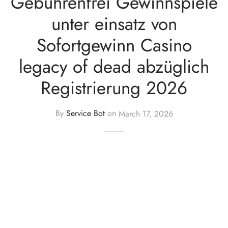
Gebührenfrei Gewinnspiele
er Uniforms
unter einsatz von
Sofortgewinn Casino
legacy of dead abzüglich
Registrierung 2026
By
Service Bot
on
March 17, 2026