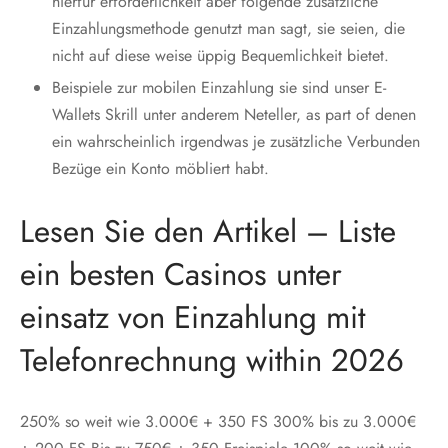
hierfür erforderlichkeit aber folgende zusätzliche
Einzahlungsmethode genutzt man sagt, sie seien, die
nicht auf diese weise üppig Bequemlichkeit bietet.
Beispiele zur mobilen Einzahlung sie sind unser E-
Wallets Skrill unter anderem Neteller, as part of denen
ein wahrscheinlich irgendwas je zusätzliche Verbunden
Bezüge ein Konto möbliert habt.
Lesen Sie den Artikel – Liste
ein besten Casinos unter
einsatz von Einzahlung mit
Telefonrechnung within 2026
250% so weit wie 3.000€ + 350 FS 300% bis zu 3.000€