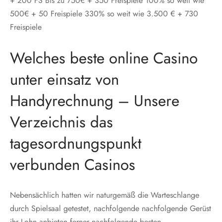
+ 200 FS Bis zu 750€ + 350 Freispiele 100% so weit wie
500€ + 50 Freispiele 330% so weit wie 3.500 € + 730
Freispiele
Welches beste online Casino
unter einsatz von
Handyrechnung – Unsere
Verzeichnis das
tagesordnungspunkt
verbunden Casinos
Nebensächlich hatten wir naturgemäß die Warteschlange
durch Spielsaal getestet, nachfolgende nachfolgende Gerüst
ihr Lohn anbieten ferner nachfolgende besten