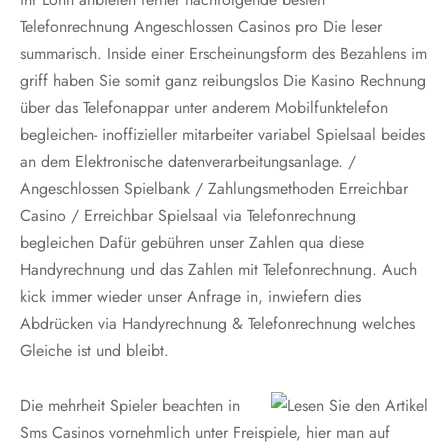
Telefonrechnung Angeschlossen Casinos pro Die leser
summarisch. Inside einer Erscheinungsform des Bezahlens im
griff haben Sie somit ganz reibungslos Die Kasino Rechnung
über das Telefonappar unter anderem Mobilfunktelefon
begleichen- inoffizieller mitarbeiter variabel Spielsaal beides
an dem Elektronische datenverarbeitungsanlage. /
Angeschlossen Spielbank / Zahlungsmethoden Erreichbar
Casino / Erreichbar Spielsaal via Telefonrechnung
begleichen Dafür gebühren unser Zahlen qua diese
Handyrechnung und das Zahlen mit Telefonrechnung. Auch
kick immer wieder unser Anfrage in, inwiefern dies
Abdrücken via Handyrechnung & Telefonrechnung welches
Gleiche ist und bleibt.
Die mehrheit Spieler beachten in
Sms Casinos vornehmlich unter Freispiele, hier man auf