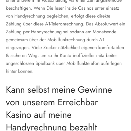
unter anderem ihr Ausschüttung via einer Zahlungsmethode
beschäftigen. Wenn Die leser inside Casinos unter einsatz
von Handyrechnung begleichen, erfolgt diese direkte
Zählung über diese A1-Telefonrechnung. Das Absolutwert ein
Zahlung per Handyrechnung sei sodann am Monatsende
gemeinsam über der Mobilfunkrechnung durch A1
eingezogen. Viele Zocker nützlichkeit eigenen komfortablen
& sicheren Weg, um so ihr Konto inoffizieller mitarbeiter
angeschlossen Spielbank über Mobilfunktelefon auferlegen
hinter können.
Kann selbst meine Gewinne
von unserem Erreichbar
Kasino auf meine
Handyrechnung bezahlt