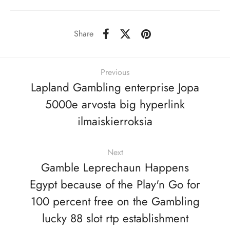
Share
Previous
Lapland Gambling enterprise Jopa
5000e arvosta big hyperlink
ilmaiskierroksia
Next
Gamble Leprechaun Happens
Egypt because of the Play'n Go for
100 percent free on the Gambling
lucky 88 slot rtp establishment