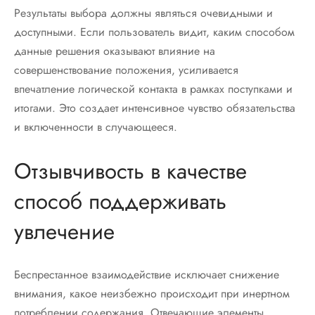
Результаты выбора должны являться очевидными и
доступными. Если пользователь видит, каким способом
данные решения оказывают влияние на
совершенствование положения, усиливается
впечатление логической контакта в рамках поступками и
итогами. Это создает интенсивное чувство обязательства
и включенности в случающееся.
Отзывчивость в качестве
способ поддерживать
увлечение
Беспрестанное взаимодействие исключает снижение
внимания, какое неизбежно происходит при инертном
потреблении содержания. Отвечающие элементы