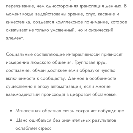
переживание, чем односторонняя трансляция данных. В
момент когда задействованы зрение, слух, касание и
кинестетика, создается комплексное понимание, которое
охватывает не только умственный, но и физический
элемент.
Социальные составляющие интерактивности привносят
измерение людского общения. Групповая труд,
состязание, обмен достижениями образуют чувство
включенности к сообществу. Данное в особенности
существенно в эпоху автоматизации, если многие
взаимодействий происходят в цифровой обстановке.
Мгновенная обратная связь сохраняет побуждение
Шанс ошибаться без значительных результатов
ослабляет стресс