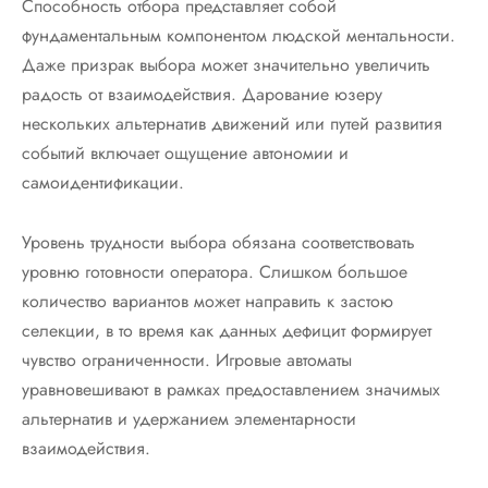
Способность отбора представляет собой
фундаментальным компонентом людской ментальности.
Даже призрак выбора может значительно увеличить
радость от взаимодействия. Дарование юзеру
нескольких альтернатив движений или путей развития
событий включает ощущение автономии и
самоидентификации.
Уровень трудности выбора обязана соответствовать
уровню готовности оператора. Слишком большое
количество вариантов может направить к застою
селекции, в то время как данных дефицит формирует
чувство ограниченности. Игровые автоматы
уравновешивают в рамках предоставлением значимых
альтернатив и удержанием элементарности
взаимодействия.