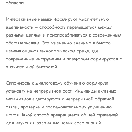
областях.
Интерактивные навыки формируют мыслительную
адаптивность – способность перемещаться между
разными целями и приспосабливаться к современным
обстоятельствам. Это жизненно значимо в быстро
изменяющемся технологическом среде, где
современные инструменты и платформы формируются с
значительной быстротой.
Склонность к диалоговому обучению формирует
установку на непрерывное рост. Индивиды активных
механизмов адаптируются к непрерывной обратной
связи, проверке и последовательному улучшению
итогов. Такой способ превращается общей стратегией
для изучения различных новых сфер знаний.