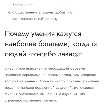
деятельности
Общественные элементы добавляют
соревновательный сторону
Почему умения кажутся
наиболее богатыми, когда от
людей что-либо зависит
Энергичное применение информации образует
наиболее серьезные нейронные связи, чем инертное
восприятие данных. Когда личность призван принимать
решения на базе обретенной сведений, включаются
течения оценочного мышления и изучения, что
укрепляют осознание контента.