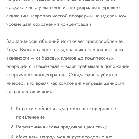
создают частоту активности, что удерживает уровень
активации неврологической платформы на идеальном
уровне для сохранения концентрации.
Вариативность общений исключает приспособление.
Когда Вулкан казино предоставляют различные типы
активности – от базовых кликов до комплексных
операций с элементами – мозг пребывает в положении
энергичного концентрации. Ожидаемость убивает
интерес, в то время как компонент непредвиденности
сохраняет увлечение.
Короткие общения удерживают непрерывное
привлечение
Регулярные вызовы предотвращают скуку
Механизм наград мотивирует продолжение