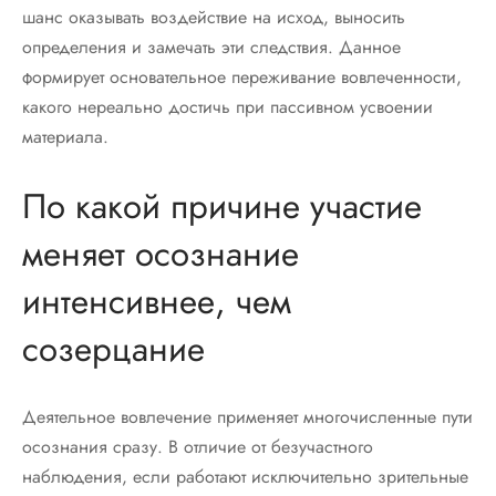
шанс оказывать воздействие на исход, выносить
определения и замечать эти следствия. Данное
формирует основательное переживание вовлеченности,
какого нереально достичь при пассивном усвоении
материала.
По какой причине участие
меняет осознание
интенсивнее, чем
созерцание
Деятельное вовлечение применяет многочисленные пути
осознания сразу. В отличие от безучастного
наблюдения, если работают исключительно зрительные