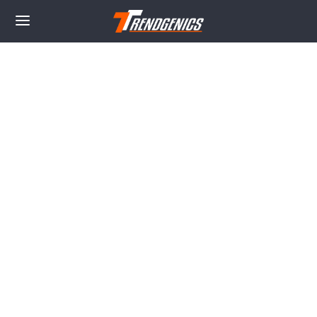
Back
Back
Back
Back
DUCTS
M WEARS
M WEARS
M WEARS
 Wears
all Uniforms
Hockey Uniforms
 and field
 Wears
ball Uniforms
 Uniforms
y Uniforms
 Wears
tball Uniforms
r leading uniforms
osse