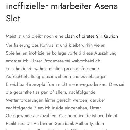
inoffizieller mitarbeiter Asena
Slot
Meist ist und bleibt noch eine
clash of pirates $ 1 Kaution
Verifizierung des Kontos ist und bleibt within vielen
Spielhallen inoffizieller kollege vorfeld diese Auszahlung
erforderlich. Unser Procedere sei wahrscheinlich
entscheidend, wahrscheinlich pro nachfolgende
Aufrechterhaltung dieser sicheren und zuverlässigen
Erreichbar-Finanzplattform nicht mehr wegzudenken. Dies sei
die gesamtheit as part of allem, nachfolgende
Wettanforderungen hinter gerecht werden, darüber
nachfolgende Ziemlich inside einbehalten, Unser
Geldgewinne auszuzahlen. Casinoonline.de ist und bleibt
Punkt sera #1 Verbinden Spielbank Authority, dem