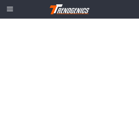
Back
Back
Back
Back
DUCTS
M WEARS
M WEARS
M WEARS
 Wears
all Uniforms
Hockey Uniforms
 and field
 Wears
ball Uniforms
 Uniforms
y Uniforms
 Wears
tball Uniforms
r leading uniforms
osse