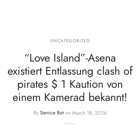
er Uniforms
UNCATEGORIZED
“Love Island”-Asena
existiert Entlassung clash of
pirates $ 1 Kaution von
einem Kamerad bekannt!
By
Service Bot
on
March 18, 2026