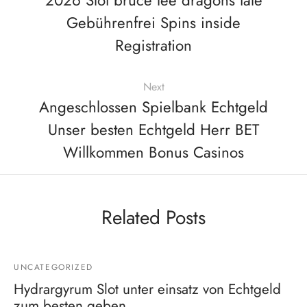
2026 Slot bruce lee dragons tale
Gebührenfrei Spins inside
Registration
Next
Angeschlossen Spielbank Echtgeld
Unser besten Echtgeld Herr BET
Willkommen Bonus Casinos
Related Posts
UNCATEGORIZED
Hydrargyrum Slot unter einsatz von Echtgeld
zum besten geben