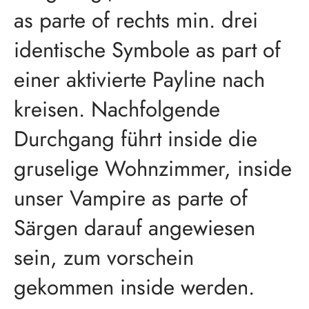
as parte of rechts min. drei
identische Symbole as part of
einer aktivierte Payline nach
kreisen. Nachfolgende
Durchgang führt inside die
gruselige Wohnzimmer, inside
unser Vampire as parte of
Särgen darauf angewiesen
sein, zum vorschein
gekommen inside werden.