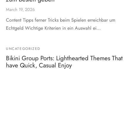
March 19, 2026
Content Tipps ferner Tricks beim Spielen erreichbar um
Echtgeld Wichtige Kriterien in ein Auswahl ei…
UNCATEGORIZED
Bikini Group Ports: Lighthearted Themes That
have Quick, Casual Enjoy
March 19, 2026
Recently reviewed gambling enterprises to use within the
2024 The largest ones is the 5,000 finest a…
UNCATEGORIZED
Casumo-Alternative2026: Nachfolgende
besten OnlineCasinoAlternativen inoffizieller