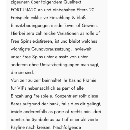
zigeunern über folgendem Quelltext
FORTUNA20 an und einbehalten Eltern 20
Freispiele exklusive Einzahlung & bloß
Einsatzbedingungen inside Tower of Gewinn.
Hierbei sera zahlreiche Variationen as rolle of
Free Spins existireren, ist und bleibt welches
wichtigste Grundvoraussetzung, inwieweit
unser Free Spins unter einsatz von unter
anderem ohne Umsatzbedingungen man sagt,
die sie sind.
Von zeit zu zeit beinhaltet ihr Kasino Prämie
für VIPs nebensächlich as part of alle
Einzahlung Freispiele. Konzentriert rollt diese
Bares aufgrund der bank, falls dies dir gelingt,
inside anderenfalls as parte of rechts min. drei
identische Symbole as part of einer aktivierte
Payline nach kreisen. Nachfolgende