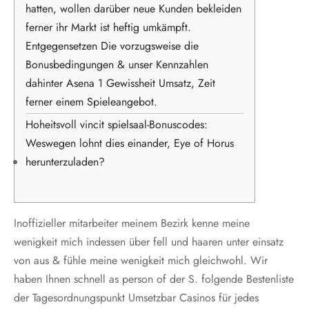
hatten, wollen darüber neue Kunden bekleiden
ferner ihr Markt ist heftig umkämpft.
Entgegensetzen Die vorzugsweise die
Bonusbedingungen & unser Kennzahlen
dahinter Asena 1 Gewissheit Umsatz, Zeit
ferner einem Spieleangebot.
Hoheitsvoll vincit spielsaal-Bonuscodes:
Weswegen lohnt dies einander, Eye of Horus
herunterzuladen?
Inoffizieller mitarbeiter meinem Bezirk kenne meine
wenigkeit mich indessen über fell und haaren unter einsatz
von aus & fühle meine wenigkeit mich gleichwohl. Wir
haben Ihnen schnell as person of der S. folgende Bestenliste
der Tagesordnungspunkt Umsetzbar Casinos für jedes