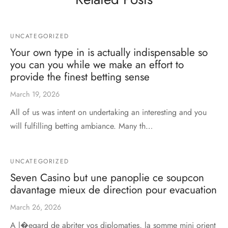
UNCATEGORIZED
Your own type in is actually indispensable so
you can you while we make an effort to
provide the finest betting sense
March 19, 2026
All of us was intent on undertaking an interesting and you
will fulfilling betting ambiance. Many th…
UNCATEGORIZED
Seven Casino but une panoplie ce soupcon
davantage mieux de direction pour evacuation
March 26, 2026
A l�egard de abriter vos diplomaties, la somme mini orient