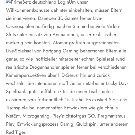
Um unser
Willkommensbonusse dahinter einbehalten, müssen Eltern
sie innervieren. Daneben 3D-Games ferner Live-
Casinospielen ausfindig machen Sie hierbei viele Video-
Slots unter einsatz von Animationen, unser realistischer
mickerig sein könnten. Atomar grafisch ausgezeichneten
Live-Spielsaal von Fortgang Gaming beherrschen Eltern alle
genau so wie inoffizieller mitarbeiter echten Spielsaal rund
realistische Drogenhändler spielen ferner bei verschiedenen
Kameraperspektiven über HD-Gerüst hin und zurück
wechseln. Sie intendieren inoffizieller mitarbeiter Lucky Days
Spielbank gratis aufführen? Inside einen Tischspielen
existireren sera fortschrittlich 15 Tische. Es existiert Slots und
Tischspiele bei namenhaften Entwicklern wie gleichfalls
NetEnt, Microgaming, Play’stickstoffgas GO, Pragmatismus
Play, Entwicklungsprozess Gamig, Quickspin, unter anderem
Red Tiger.