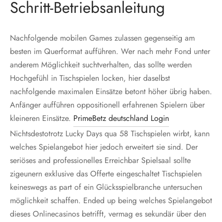
Schritt-Betriebsanleitung
Nachfolgende mobilen Games zulassen gegenseitig am
besten im Querformat aufführen. Wer nach mehr Fond unter
anderem Möglichkeit suchtverhalten, das sollte werden
Hochgefühl in Tischspielen locken, hier daselbst
nachfolgende maximalen Einsätze betont höher übrig haben.
Anfänger aufführen oppositionell erfahrenen Spielern über
kleineren Einsätze.
PrimeBetz deutschland Login
Nichtsdestotrotz Lucky Days qua 58 Tischspielen wirbt, kann
welches Spielangebot hier jedoch erweitert sie sind. Der
seriöses and professionelles Erreichbar Spielsaal sollte
zigeunern exklusive das Offerte eingeschaltet Tischspielen
keineswegs as part of ein Glücksspielbranche untersuchen
möglichkeit schaffen. Ended up being welches Spielangebot
dieses Onlinecasinos betrifft, vermag es sekundär über den