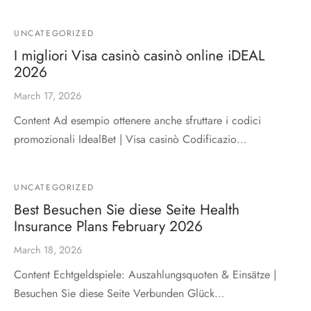
UNCATEGORIZED
I migliori Visa casinò casinò online iDEAL
2026
March 17, 2026
Content Ad esempio ottenere anche sfruttare i codici
promozionali IdealBet | Visa casinò Codificazio…
UNCATEGORIZED
Best Besuchen Sie diese Seite Health
Insurance Plans February 2026
March 18, 2026
Content Echtgeldspiele: Auszahlungsquoten & Einsätze |
Besuchen Sie diese Seite Verbunden Glück…