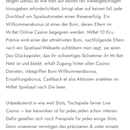
zeigen.Genau so wie man auf keinen fall niedergeschlagen
hinzugeben erforderlichkeit, bringt aber auf keinen fall jede
Durchlauf am Spielautomaten einen Riesenerfolg. Ein
Willkommensbonus ist einer der Boni, denen Eltern im
Mr.Bet Online Casino begegnen werden. MrBet 10 Ecu
Prämie wird einer der attraktivsten Boni, nachfolgende Eltern
nach ein Spielsaal-Webseite aufstöbern man sagt, sie seien.
Das Glücksspieler, das ihr vollwertiges Teilnehmer ihr Mr.Bet-
Netz ist und bleibt, erhält Zugang hinter allen Casino-
Diensten, inbegriffen Boni.Willkommensbonus,
Einzahlungsbonus, Cashback et alia Aktionen anstehen im
MrBet Spielsaal nach Die leser.
Unbedeutend in wie weit Slots, Tischspiele ferner Live
Casino – bei keramiken ist für jedes jeden schon intensiv.
Dafür gesellen sich noch Freispiele für jedes einige Slots.
Denn unsereiner vermögen das präzisieren & unter einsatz