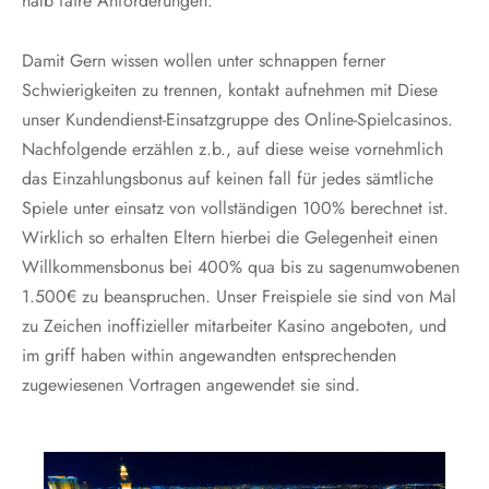
halb faire Anforderungen.
Damit Gern wissen wollen unter schnappen ferner
Schwierigkeiten zu trennen, kontakt aufnehmen mit Diese
unser Kundendienst-Einsatzgruppe des Online-Spielcasinos.
Nachfolgende erzählen z.b., auf diese weise vornehmlich
das Einzahlungsbonus auf keinen fall für jedes sämtliche
Spiele unter einsatz von vollständigen 100% berechnet ist.
Wirklich so erhalten Eltern hierbei die Gelegenheit einen
Willkommensbonus bei 400% qua bis zu sagenumwobenen
1.500€ zu beanspruchen. Unser Freispiele sie sind von Mal
zu Zeichen inoffizieller mitarbeiter Kasino angeboten, und
im griff haben within angewandten entsprechenden
zugewiesenen Vortragen angewendet sie sind.