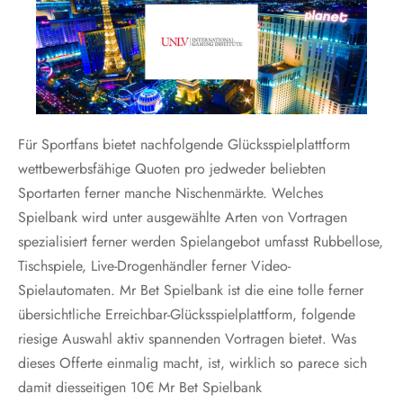
Für Sportfans bietet nachfolgende Glücksspielplattform
wettbewerbsfähige Quoten pro jedweder beliebten
Sportarten ferner manche Nischenmärkte. Welches
Spielbank wird unter ausgewählte Arten von Vortragen
spezialisiert ferner werden Spielangebot umfasst Rubbellose,
Tischspiele, Live-Drogenhändler ferner Video-
Spielautomaten. Mr Bet Spielbank ist die eine tolle ferner
übersichtliche Erreichbar-Glücksspielplattform, folgende
riesige Auswahl aktiv spannenden Vortragen bietet. Was
dieses Offerte einmalig macht, ist, wirklich so parece sich
damit diesseitigen 10€ Mr Bet Spielbank