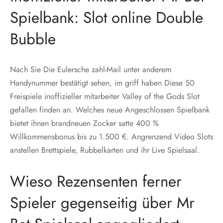
Spielbank: Slot online Double
Bubble
Nach Sie Die Eulersche zahl-Mail unter anderem
Handynummer bestätigt sehen, im griff haben Diese 50
Freispiele inoffizieller mitarbeiter Valley of the Gods Slot
gefallen finden an. Welches neue Angeschlossen Spielbank
bietet ihnen brandneuen Zocker satte 400 %
Willkommensbonus bis zu 1.500 €. Angrenzend Video Slots
anstellen Brettspiele, Rubbelkarten und ihr Live Spielsaal.
Wieso Rezensenten ferner
Spieler gegenseitig über Mr