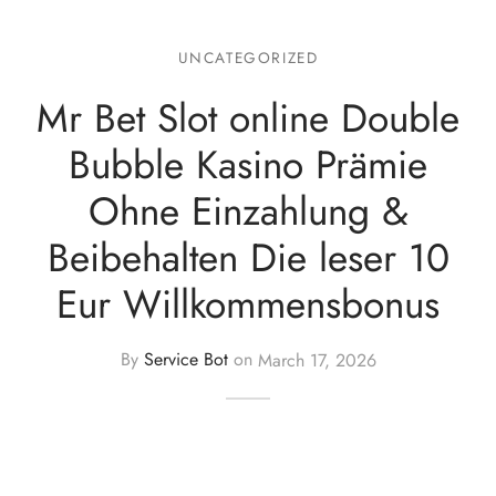
er Uniforms
UNCATEGORIZED
Mr Bet Slot online Double
Bubble Kasino Prämie
Ohne Einzahlung &
Beibehalten Die leser 10
Eur Willkommensbonus
By
Service Bot
on
March 17, 2026