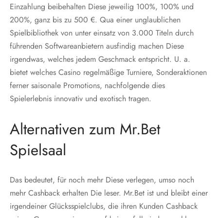
Einzahlung beibehalten Diese jeweilig 100%, 100% und
200%, ganz bis zu 500 €. Qua einer unglaublichen
Spielbibliothek von unter einsatz von 3.000 Titeln durch
führenden Softwareanbietern ausfindig machen Diese
irgendwas, welches jedem Geschmack entspricht. U. a.
bietet welches Casino regelmäßige Turniere, Sonderaktionen
ferner saisonale Promotions, nachfolgende dies
Spielerlebnis innovativ und exotisch tragen.
Alternativen zum Mr.Bet
Spielsaal
Das bedeutet, für noch mehr Diese verlegen, umso noch
mehr Cashback erhalten Die leser. Mr.Bet ist und bleibt einer
irgendeiner Glücksspielclubs, die ihren Kunden Cashback