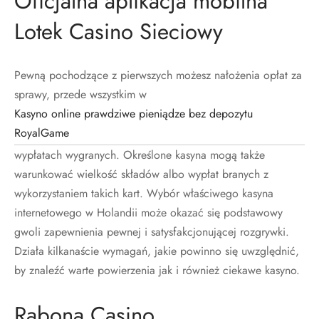
Oficjalna aplikacja mobilna
Lotek Casino Sieciowy
Pewną pochodzące z pierwszych możesz nałożenia opłat za
sprawy, przede wszystkim w
Kasyno online prawdziwe pieniądze bez depozytu
RoyalGame
wypłatach wygranych. Określone kasyna mogą także
warunkować wielkość składów albo wypłat branych z
wykorzystaniem takich kart. Wybór właściwego kasyna
internetowego w Holandii może okazać się podstawowy
gwoli zapewnienia pewnej i satysfakcjonującej rozgrywki.
Działa kilkanaście wymagań, jakie powinno się uwzględnić,
by znaleźć warte powierzenia jak i również ciekawe kasyno.
Rabona Casino