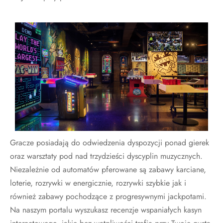
Gracze posiadają do odwiedzenia dyspozycji ponad gierek
oraz warsztaty pod nad trzydzieści dyscyplin muzycznych.
Niezależnie od automatów pferowane są zabawy karciane,
loterie, rozrywki w energicznie, rozrywki szybkie jak i
również zabawy pochodzące z progresywnymi jackpotami.
Na naszym portalu wyszukasz recenzje wspaniałych kasyn