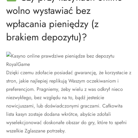
wolno wystawiać bez
wpłacania pieniędzy (z
brakiem depozytu)?
Dzięki czemu zdołacie posiadać gwarancję, że korzystacie z
stron, jakie najlepiej replikują Waszym oczekiwaniom i
preferencjom. Pragniemy, żeby wielu z was odkrył nieco
niezwykłego, bez względu na to, bądź jesteście
nowicjuszami, lub doświadczonymi graczami. Całkowita
lista kasyn zostaje dodana wkrótce, abyście zdołali
wyselekcjonować doskonałe obszar do gry, które to spełni
wszelkie Zglaszane potrzeby.