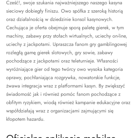
Cześć!, swoje szukania najważniejszego naszego kasyna
sieciowy dobiegły finiszu. Owo spółka z szeroką historią
oraz działalnością w dziedzinie konsol kasynowych.
Cechująca je oferta obejmuje sporą paletę gierek, w tym
machiny, zabawy przy stołach wirtualnych, uciechy on-line,
uciechy z jackpotami. Upraszcza fanom gry gamblingowej
rozległą gamę gierek slotowych, gry sowie, zabawy
pochodzące z jackpotami oraz teleturnieje. Własności
wyróżniające gier od tego twórcy owo wysoka kategoria
oprawy, pochłaniająca rozgrywka, nowatorskie funkcje,
żwawa integracja wraz z platformami kasyn. By zwiększyć
świadomość jak i również pomóc fanom pochodzące z
obfitym ryzykiem, wiodą również kampanie edukacyjne oraz
współdziałają wraz z organizacjami zajmującymi się
kłopotem hazardu.