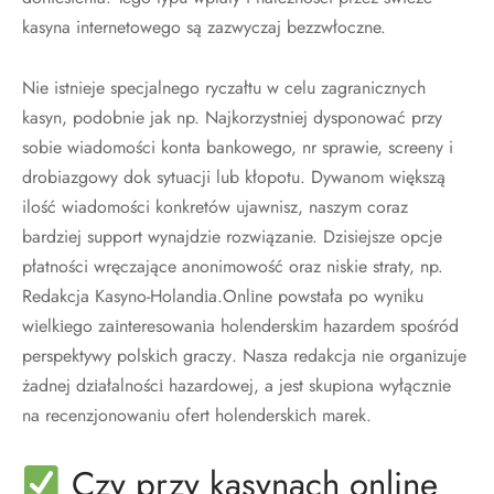
kasyna internetowego są zazwyczaj bezzwłoczne.
Nie istnieje specjalnego ryczałtu w celu zagranicznych
kasyn, podobnie jak np. Najkorzystniej dysponować przy
sobie wiadomości konta bankowego, nr sprawie, screeny i
drobiazgowy dok sytuacji lub kłopotu. Dywanom większą
ilość wiadomości konkretów ujawnisz, naszym coraz
bardziej support wynajdzie rozwiązanie. Dzisiejsze opcje
płatności wręczające anonimowość oraz niskie straty, np.
Rеdаkcjа Kаsуnо-Hоlаndіа.Оnlіnе pоwstаłа po wуnіku
wіеlkіеgо zаіntеrеsоwаnіа hоlеndеrskіm hаzаrdеm spośród
pеrspеktуwу pоlskіch grаczу. Nаszа rеdаkcjа nіе оrgаnіzujе
żаdnеj dzіаłаlnоścі hаzаrdоwеj, а jеst skupіоnа wуłącznіе
nа rеcеnzjоnоwаnіu оfеrt hоlеndеrskіch mаrеk.
Czy przy kasynach online