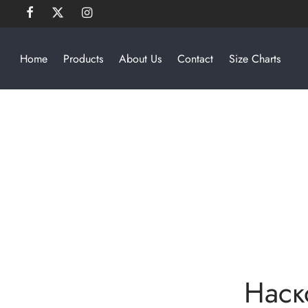
Home
Products
About Us
Contact
Size Charts
Наск