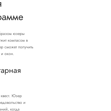
я
рамме
образом юзеры
ужит компасом в
ер сможет получить
и окон.
тарная
 квест. Юзер
недовольство и
аний, когда