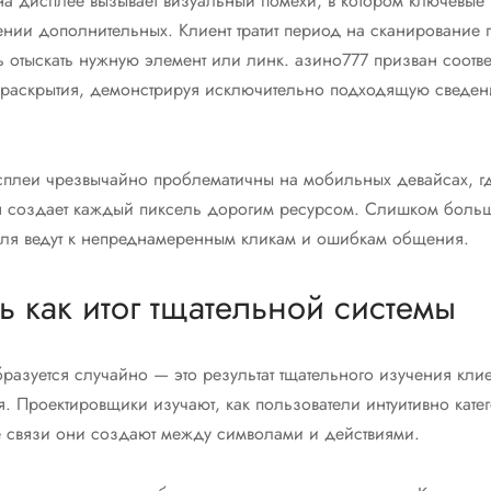
на дисплее вызывает визуальный помехи, в котором ключевые
нии дополнительных. Клиент тратит период на сканирование 
ь отыскать нужную элемент или линк. азино777 призван соотве
 раскрытия, демонстрируя исключительно подходящую сведен
плеи чрезвычайно проблематичны на мобильных девайсах, г
я создает каждый пиксель дорогим ресурсом. Слишком больш
оля ведут к непреднамеренным кликам и ошибкам общения.
ь как итог тщательной системы
бразуется случайно — это результат тщательного изучения кли
я. Проектировщики изучают, как пользователи интуитивно кате
 связи они создают между символами и действиями.