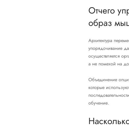
Отчего уп
образ мы
Архитектура переме
упорядочивание да
осуществляется ор
а не помехой на до
Объединение опций
которые используют
последовательности
обучение.
Насколько