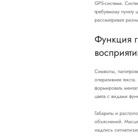
GPS-системе. Систе
требуемому пункту 
рассматривая разн
Функция г
восприяти
Символы, палитровы
оперативнее текста
формировать мента
цвета с видами фун
Габариты и распол
объяснений. Масшта
надпись сигнализи