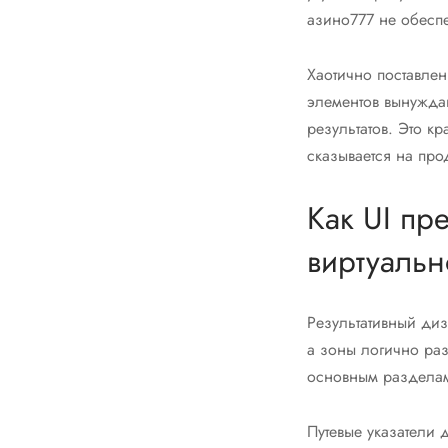
азино777 не обесп
Хаотично поставле
элементов вынужда
результатов. Это к
сказывается на про
Как UI пр
виртуальн
Результативный диз
а зоны логично ра
основным разделам
Путевые указатели