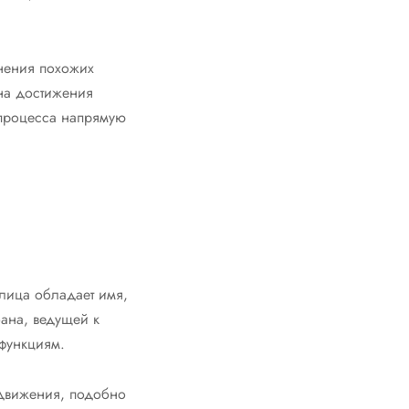
инения похожих
на достижения
 процесса напрямую
улица обладает имя,
ана, ведущей к
функциям.
 движения, подобно