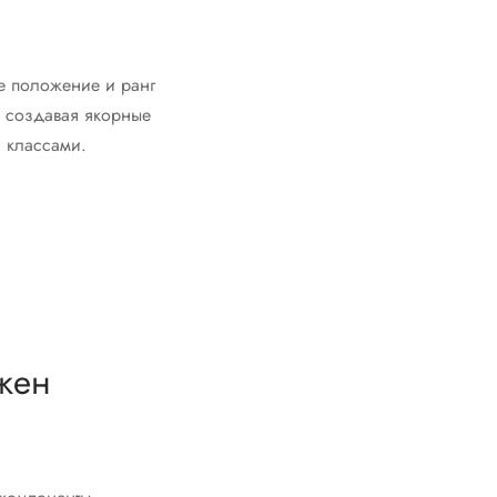
ое положение и ранг
, создавая якорные
и классами.
ужен