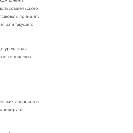
 компоненты
пользовательского
тствовать принципу
ия для текущего
де урезанная
ое количество
ентских запросов и
горизируют