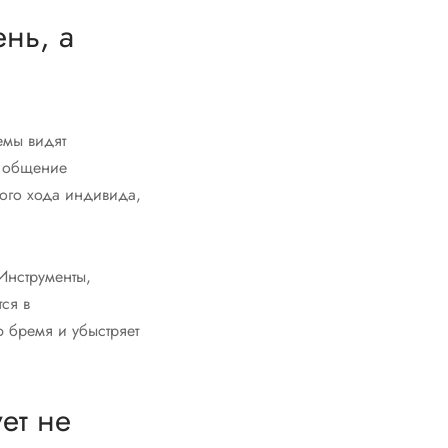
ень, а
емы видят
, общение
ого хода индивида,
Инструменты,
ся в
 бремя и убыстряет
ет не