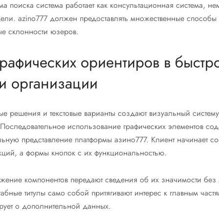
ма поиска система работает как консультационная система, не
цели. azino777 должен предоставлять множественные способы
ые склонности юзеров.
рафических ориентиров в быстр
и организации
е решения и текстовые варианты создают визуальный систему,
. Последовательное использование графических элементов сод
льную представление платформы азино777. Клиент начинает со
кций, а формы кнопок с их функциональностью.
ожение компонентов передают сведения об их значимости без
бные титулы само собой притягивают интерес к главным частя
рует о дополнительной данных.