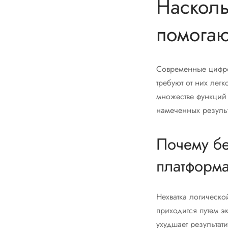
Насколь
помогаю
Современные цифро
требуют от них лег
множестве функций 
намеченных результ
Почему бе
платформа
Нехватка логическ
приходится путем э
ухудшает результат