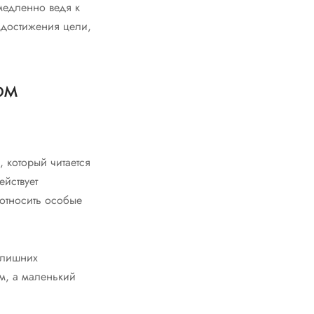
медленно ведя к
 достижения цели,
ом
 который читается
ействует
относить особые
 лишних
м, а маленький