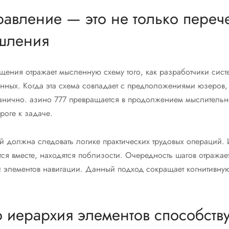
равление — это не только переч
шления
щения отражает мысленную схему того, как разработчики сист
нных. Когда эта схема совпадает с предположениями юзеров
ганично. азино 777 превращается в продолжением мыслительн
роге к задаче.
 должна следовать логике практических трудовых операций. 
ся вместе, находятся поблизости. Очередность шагов отражает
 элементов навигации. Данный подход сокращает когнитивную
 иерархия элементов способству