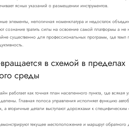
ечивает ясных указаний о размещении инструментов.
нные элементы, нелогичная номенклатура и недостаток объед
ют сознание тратить силы на освоение самой платформы а не 
райне существенно для профессиональных программ, где темп
дуктивность.
евращается в схемой в пределах
ого среды
айн работает как точная план населенного пункта, где всякая 
зделены. Главная полоса управления исполняет функцию автоб
, а вторичные детали выступают дорожками к специфическим 
 демонстрируют текущее местоположение и маршрут обратного