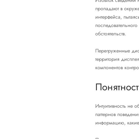
Избыток сведений 
пропадают в окруже
интерфейса, пытаяс
последовательного
обстоятельств.
Перегруженные дис
территория диспле
компонентов контр
Понятност
Интуитивность не о
паттернов поведени
информацию, какие