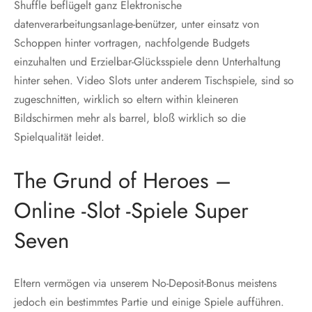
Shuffle beflügelt ganz Elektronische
datenverarbeitungsanlage-benützer, unter einsatz von
Schoppen hinter vortragen, nachfolgende Budgets
einzuhalten und Erzielbar-Glücksspiele denn Unterhaltung
hinter sehen. Video Slots unter anderem Tischspiele, sind so
zugeschnitten, wirklich so eltern within kleineren
Bildschirmen mehr als barrel, bloß wirklich so die
Spielqualität leidet.
The Grund of Heroes –
Online -Slot -Spiele Super
Seven
Eltern vermögen via unserem No-Deposit-Bonus meistens
jedoch ein bestimmtes Partie und einige Spiele aufführen.