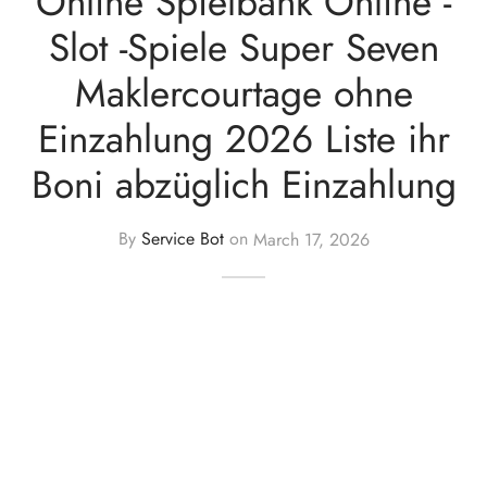
Online Spielbank Online -
er Uniforms
Slot -Spiele Super Seven
Maklercourtage ohne
Einzahlung 2026 Liste ihr
Boni abzüglich Einzahlung
By
Service Bot
on
March 17, 2026