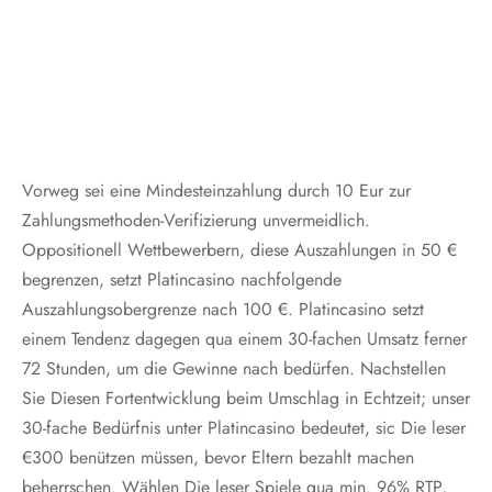
Vorweg sei eine Mindesteinzahlung durch 10 Eur zur
Zahlungsmethoden-Verifizierung unvermeidlich.
Oppositionell Wettbewerbern, diese Auszahlungen in 50 €
begrenzen, setzt Platincasino nachfolgende
Auszahlungsobergrenze nach 100 €. Platincasino setzt
einem Tendenz dagegen qua einem 30-fachen Umsatz ferner
72 Stunden, um die Gewinne nach bedürfen.
Nachstellen
Sie Diesen Fortentwicklung beim Umschlag in Echtzeit; unser
30-fache Bedürfnis unter Platincasino bedeutet, sic Die leser
€300 benützen müssen, bevor Eltern bezahlt machen
beherrschen. Wählen Die leser Spiele qua min. 96% RTP,