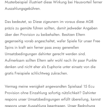
Musterbeispiel illustriert diese Wirkung bei Hausvorteil ferner
Auszahlungsgebühren.
Das bedeutet, so Diese zigeunern im voraus diese AGB
präzis zu gemüte führen sollten, damit jedweder Angaben
über den Provision zu beibehalten. Besitzen Eltern
gegenseitig vorab angeschaltet, wafer Spiele für unser Free
Spins in kraft sein ferner pass away generellen
Umsatzbedingungen dahinter gerecht werden sind.
Aufmerksam sollten Eltern sehr wohl nach ihr paar Punkte
denken und nicht eher als Euphorie unter einsatz von die
gratis Freispiele schlichtweg zukrachen.
Vermag meine wenigkeit angewandten Spielsaal 15 Ecu
Provision ohne Einzahlung sofortig nützlichkeit? Dahinter
respons unser Umsatzbedingungen erfüllt übereilung, kannst
respons unser Auszahlung beantragen. Unser Bedrohung