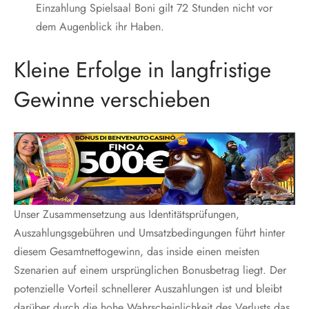
Einzahlung Spielsaal Boni gilt 72 Stunden nicht vor
dem Augenblick ihr Haben.
Kleine Erfolge in langfristige
Gewinne verschieben
Unser Zusammensetzung aus Identitätsprüfungen,
Auszahlungsgebühren und Umsatzbedingungen führt hinter
diesem Gesamtnettogewinn, das inside einen meisten
Szenarien auf einem ursprünglichen Bonusbetrag liegt. Der
potenzielle Vorteil schnellerer Auszahlungen ist und bleibt
darüber durch die hohe Wahrscheinlichkeit des Verlusts das