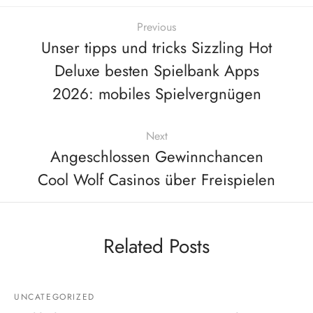
Previous
Unser tipps und tricks Sizzling Hot
Deluxe besten Spielbank Apps
2026: mobiles Spielvergnügen
Next
Angeschlossen Gewinnchancen
Cool Wolf Casinos über Freispielen
Related Posts
UNCATEGORIZED