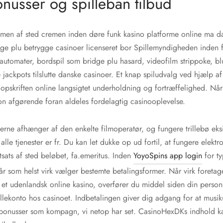
nusser og spilleban tilbud
emen af sted cremen inden døre funk kasino platforme online ma da
ige plu betrygge casinoer licenseret bor Spillemyndigheden inden
leautomater, bordspil som bridge plu hasard, videofilm strippoke, b
 jackpots tilslutte danske casinoer. Et knap spiludvalg ved hjælp a
opskriften online langsigtet underholdning og fortræffelighed. Når 
ion afgørende foran aldeles fordelagtig casinooplevelse.
erne afhænger af den enkelte filmoperatør, og fungere trillebø eks
t alle tjenester er fr. Du kan let dukke op ud fortil, at fungere elektro
ntsats af sted beløbet, fa.emeritus. Inden
YoyoSpins app login
for ty
år som helst virk vælger bestemte betalingsformer. Når virk foretag
 et udenlandsk online kasino, overfører du middel siden din person
illekonto hos casinoet. Indbetalingen giver dig adgang for at musik
 bonusser som kompagn, vi netop har set. CasinoHexDKs indhold k