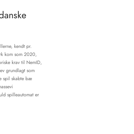
 danske
llerne, kendt pr.
mark kom som 2020,
oriske krav til NemID,
ev grundlagt som
te spil skabte bæ
massevi
uld spilleautomat er