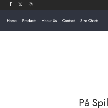
Home
Products
About Us
Contact
Size Charts
På Spi