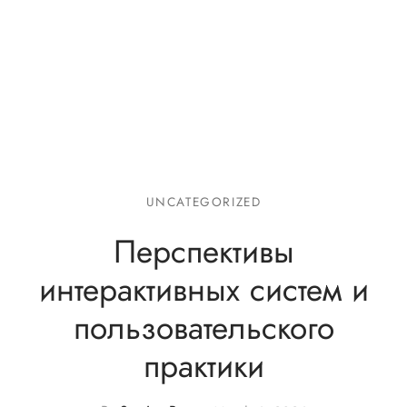
er Uniforms
UNCATEGORIZED
Перспективы
интерактивных систем и
пользовательского
практики