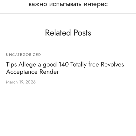
важно испытывать интерес
Related Posts
UNCATEGORIZED
Tips Allege a good 140 Totally free Revolves
Acceptance Render
March 19, 2026
Nyc Spins Online casino Welcome Bonus : Rating 140
Totally free Spins Are you currently dreaming of …
UNCATEGORIZED
100%-ban ingyenes goldbet kapcsolattartó itt: