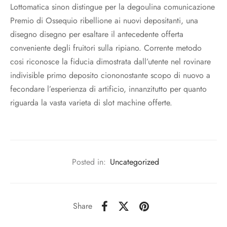
Lottomatica sinon distingue per la degoulina comunicazione
Premio di Ossequio ribellione ai nuovi depositanti, una
disegno disegno per esaltare il antecedente offerta
conveniente degli fruitori sulla ripiano. Corrente metodo
cosi riconosce la fiducia dimostrata dall’utente nel rovinare
indivisible primo deposito ciononostante scopo di nuovo a
fecondare l’esperienza di artificio, innanzitutto per quanto
riguarda la vasta varieta di slot machine offerte.
Posted in:
Uncategorized
Share