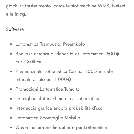
giochi in trasferimento, come le slot machine WMS, Netent
e le ining.”
Software
Lottomatica Trambusto: Preambolo
Bonus in assenza di deposito di Lottomatica: 500�
Fun Gratifica
Premio saluto Lottomatica Casino: 100% iniziale
intricato astuto per 1.000�
Promozioni Lottomatica Tumulto
Le migliori slot machine circa Lottomatica
Interfaccia grafica ancora probabilita d’uso
Lottomatica Scompiglio Mobilio
Quale mettere anche detrarre per Lottomatica