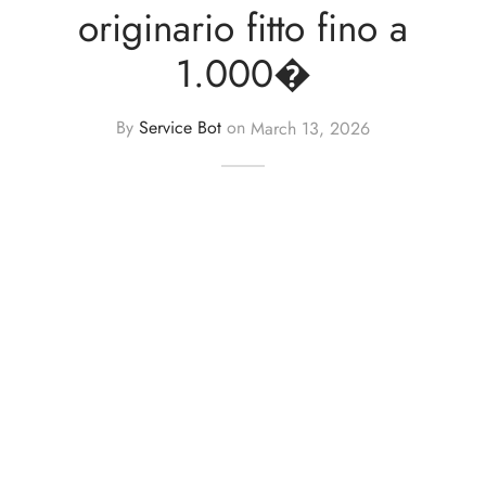
originario fitto fino a
er Uniforms
1.000�
By
Service Bot
on
March 13, 2026