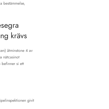
iga bestämmelse,
besegra
ing krävs
ken) åtminstone 4 av
ta nätcasinot
befinner si ett
Spelinspektionen givit