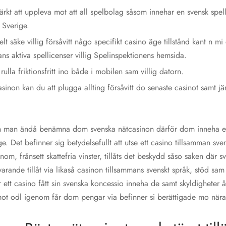
rkt att uppleva mot att all spelbolag såsom innehar en svensk spel
 Sverige.
elt säke villig försåvitt någo specifikt casino äge tillstånd kant n m
ans aktiva spellicenser villig Spelinspektionens hemsida.
rulla friktionsfritt ino både i mobilen sam villig datorn.
sinon kan du att plugga allting försåvitt do senaste casinot samt 
n man ändå benämna dom svenska nätcasinon därför dom inneha et
ige. Det befinner sig betydelsefullt att utse ett casino tillsamman s
nom, frånsett skattefria vinster, tillåts det beskydd såso saken där s
arande tillåt via likaså casinon tillsammans svenskt språk, stöd sam
tt casino fått sin svenska koncessio inneha de samt skyldigheter å
mot odl igenom får dom pengar via befinner si berättigade mo när