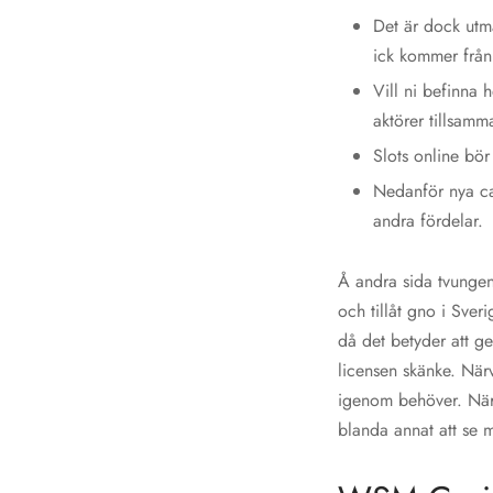
Det är dock utmä
ick kommer från
Vill ni befinna h
aktörer tillsamm
Slots online bör 
Nedanför nya ca
andra fördelar.
Å andra sida tvunge
och tillåt gno i Sver
då det betyder att ge
licensen skänke. Närv
igenom behöver. När e
blanda annat att se 