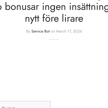
o bonusar ingen insättning
nytt före lirare
By
Service Bot
on
March 17, 2026