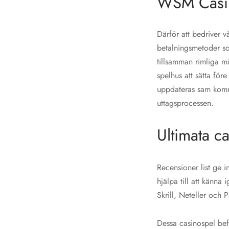
WSM Casino
Därför att bedriver v
betalningsmetoder so
tillsamman rimliga mi
spelhus att sätta för
uppdateras sam kommu
uttagsprocessen.
Ultimata ca
Recensioner list ge 
hjälpa till att känna 
Skrill, Neteller och
Dessa casinospel befi