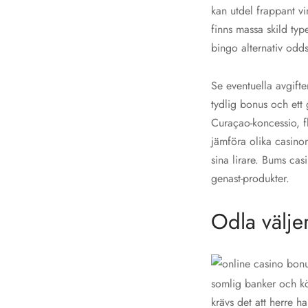
kan utdel frappant vi
finns massa skild typ
bingo alternativ odds
Se eventuella avgifte
tydlig bonus och ett 
Curaçao-koncessio, f
jämföra olika casinon
sina lirare. Bums cas
genast-produkter.
Odla väljer
somlig banker och kö
krävs det att herre h