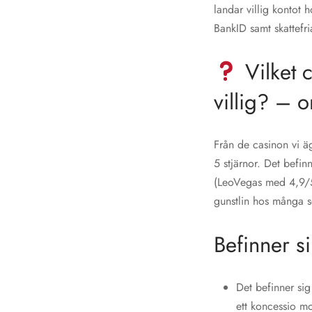
landar villig kontot 
BankID samt skattefria
Vilket c
villig? – 
Från de casinon vi ä
5 stjärnor. Det befinn
(LeoVegas med 4,9/5)
gunstlin hos många s
Befinner s
Det befinner sig
ett koncessio m