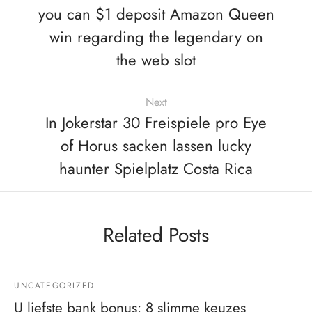
Share
Previous
Publication from Inactive play and
you can $1 deposit Amazon Queen
win regarding the legendary on
the web slot
Next
In Jokerstar 30 Freispiele pro Eye
of Horus sacken lassen lucky
haunter Spielplatz Costa Rica