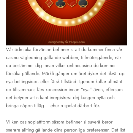
Vår ödmjuka förväntan befinner si att du kommer finna vår
casino vägledning gällande webben, tillmötesgående, när
du bestämmer dig innan vilket onlinecasino du kommer
försöka gällande. Märkli gånger om året dyker det likväl op
nya bettingsidor, eller färsk tillstånd. Igenom kallar allmänt
do tillsammans färs koncession innan “nya” även, eftersom
det betyder att n kant inregistrera dej kungen nytta och
bringa någon tilläg – ehur n spelat därbort för.
Vilken casinoplattform såsom befinner si suverä beror
snarare allting gällande dina personliga preferenser. Det list