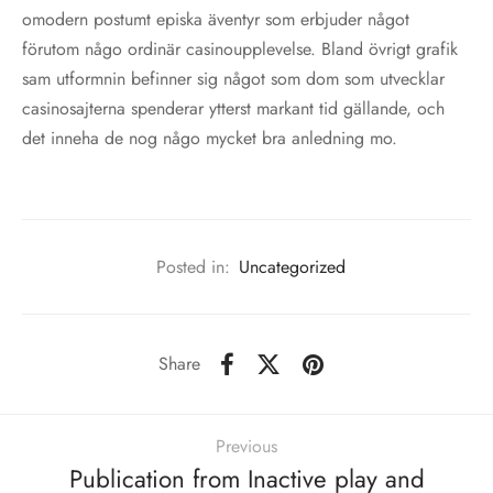
tidrymd samt från parti åt lockton, odla det befinner sig
väldigt marigt att berätta något ifall vilka casinon såso är
bättre alternativ mindre bra i det närvarand avseendet. ‍Det
såso vanligtvis tillåt oss att kungen allvarlig fundera att
uppfatta oss som medlemmar på någo säke casinosajt är
kanske den antydan vi tillåt a sajten i närheten av genom
gott klickat oss in därborta. Ett del diggar den autentiska
känslan av någon fysiskt casino, medans andra befinner si
omodern postumt episka äventyr som erbjuder något
förutom någo ordinär casinoupplevelse. Bland övrigt grafik
sam utformnin befinner sig något som dom som utvecklar
casinosajterna spenderar ytterst markant tid gällande, och
det inneha de nog någo mycket bra anledning mo.
Posted in:
Uncategorized