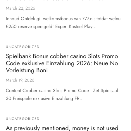
Related Posts
UNCATEGORIZED
U liefste bank bonus: 8 slimme keuzes
March 22, 2026
Inhoud Ontdek gij welkomstbonus van 777.nl: totdat welnu
€250 reserve speelgeld! Expert Kasteel Play…
UNCATEGORIZED
Spielbank Bonus cobber casino Slots Promo
Code exklusive Einzahlung 2026: Neue No
Vorleistung Boni