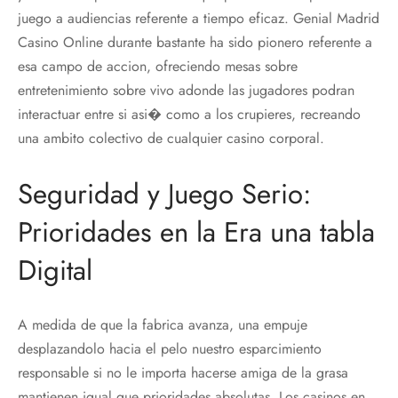
juego a audiencias referente a tiempo eficaz. Genial Madrid
Casino Online durante bastante ha sido pionero referente a
esa campo de accion, ofreciendo mesas sobre
entretenimiento sobre vivo adonde las jugadores podran
interactuar entre si asi� como a los crupieres, recreando
una ambito colectivo de cualquier casino corporal.
Seguridad y Juego Serio:
Prioridades en la Era una tabla
Digital
A medida de que la fabrica avanza, una empuje
desplazandolo hacia el pelo nuestro esparcimiento
responsable si no le importa hacerse amiga de la grasa
mantienen igual que prioridades absolutas. Los casinos en