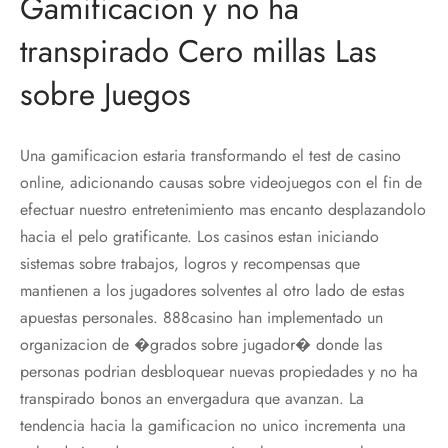
Gamificacion y no ha
transpirado Cero millas Las
sobre Juegos
Una gamificacion estaria transformando el test de casino
online, adicionando causas sobre videojuegos con el fin de
efectuar nuestro entretenimiento mas encanto desplazandolo
hacia el pelo gratificante. Los casinos estan iniciando
sistemas sobre trabajos, logros y recompensas que
mantienen a los jugadores solventes al otro lado de estas
apuestas personales. 888casino han implementado un
organizacion de �grados sobre jugador� donde las
personas podrian desbloquear nuevas propiedades y no ha
transpirado bonos an envergadura que avanzan. La
tendencia hacia la gamificacion no unico incrementa una