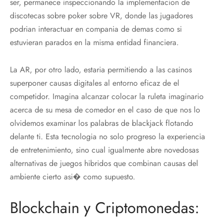
ser, permanece inspeccionando la implementacion de
discotecas sobre poker sobre VR, donde las jugadores
podrian interactuar en compania de demas como si
estuvieran parados en la misma entidad financiera.
La AR, por otro lado, estaria permitiendo a las casinos
superponer causas digitales al entorno eficaz de el
competidor. Imagina alcanzar colocar la ruleta imaginario
acerca de su mesa de comedor en el caso de que nos lo
olvidemos examinar los palabras de blackjack flotando
delante ti. Esta tecnologia no solo progreso la experiencia
de entretenimiento, sino cual igualmente abre novedosas
alternativas de juegos hibridos que combinan causas del
ambiente cierto asi� como supuesto.
Blockchain y Criptomonedas: