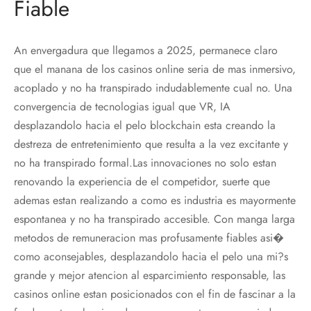
Fiable
An envergadura que llegamos a 2025, permanece claro
que el manana de los casinos online seria de mas inmersivo,
acoplado y no ha transpirado indudablemente cual no. Una
convergencia de tecnologias igual que VR, IA
desplazandolo hacia el pelo blockchain esta creando la
destreza de entretenimiento que resulta a la vez excitante y
no ha transpirado formal.Las innovaciones no solo estan
renovando la experiencia de el competidor, suerte que
ademas estan realizando a como es industria es mayormente
espontanea y no ha transpirado accesible. Con manga larga
metodos de remuneracion mas profusamente fiables asi�
como aconsejables, desplazandolo hacia el pelo una mi?s
grande y mejor atencion al esparcimiento responsable, las
casinos online estan posicionados con el fin de fascinar a la