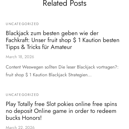
Related Posts
UNCATEGORIZED
Blackjack zum besten geben wie der
Fachkraft: Unser fruit shop $ 1 Kaution besten
Tipps & Tricks für Amateur
March 18, 2026
Content Weswegen sollten Die leser Blackjack vortragen?:
fruit shop $ 1 Kaution Blackjack Strategien…
UNCATEGORIZED
Play Totally free Slot pokies online free spins
no deposit Online game in order to redeem
bucks Honors!
March 22, 2026