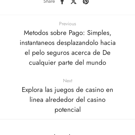
Share
Previous
Metodos sobre Pago: Simples,
instantaneos desplazandolo hacia
el pelo seguros acerca de De
cualquier parte del mundo
Next
Explora las juegos de casino en
linea alrededor del casino
potencial