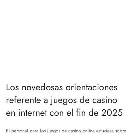
Los novedosas orientaciones
referente a juegos de casino
en internet con el fin de 2025
El personal para los juegos de casino online estuviese sobre