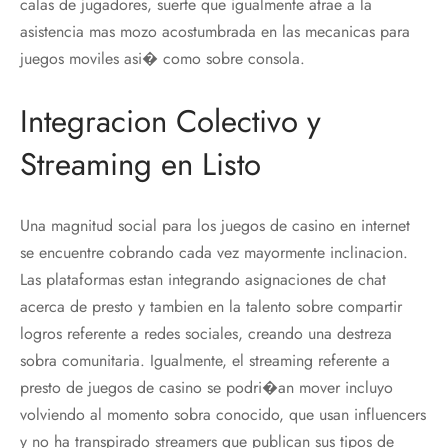
calas de jugadores, suerte que igualmente atrae a la
asistencia mas mozo acostumbrada en las mecanicas para
juegos moviles asi� como sobre consola.
Integracion Colectivo y
Streaming en Listo
Una magnitud social para los juegos de casino en internet
se encuentre cobrando cada vez mayormente inclinacion.
Las plataformas estan integrando asignaciones de chat
acerca de presto y tambien en la talento sobre compartir
logros referente a redes sociales, creando una destreza
sobra comunitaria. Igualmente, el streaming referente a
presto de juegos de casino se podri�an mover incluyo
volviendo al momento sobra conocido, que usan influencers
y no ha transpirado streamers que publican sus tipos de