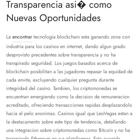
Transparencia asi� como
Nuevas Oportunidades
La
encontrar
tecnologia blockchain esta ganando zona con
industria para los casinos en internet, dando algun grado
desprovisto precedentes sobre transparencia y no ha
transpirado seguridad. Los juegos basados acerca de
blockchain posibilitan a las jugadores repasar la equidad de
cada envite, excluyendo cualquier pregunta durante
integridad del casino. Tambien, los criptomonedas se
encuentran emergiendo como la decision de remuneracion
acreditado, ofreciendo transacciones rapidas desplazandolo
hacia el pelo anonimas. Casinos igual que LeoVegas estan a
la destacamento sobre este tipo de tendencia, detallando
una integracion sobre criptomonedas como Bitcoin y no ha
transpirado Ethereum en sus plataformas. Esta acogida