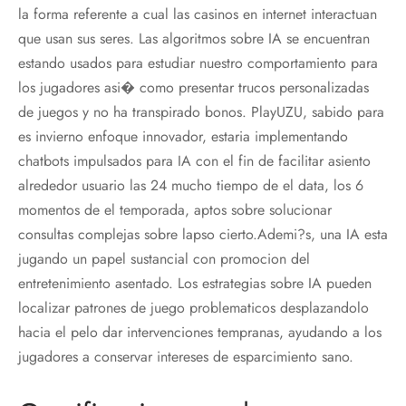
la forma referente a cual las casinos en internet interactuan
que usan sus seres. Las algoritmos sobre IA se encuentran
estando usados para estudiar nuestro comportamiento para
los jugadores asi� como presentar trucos personalizadas
de juegos y no ha transpirado bonos. PlayUZU, sabido para
es invierno enfoque innovador, estaria implementando
chatbots impulsados para IA con el fin de facilitar asiento
alrededor usuario las 24 mucho tiempo de el data, los 6
momentos de el temporada, aptos sobre solucionar
consultas complejas sobre lapso cierto.Ademi?s, una IA esta
jugando un papel sustancial con promocion del
entretenimiento asentado. Los estrategias sobre IA pueden
localizar patrones de juego problematicos desplazandolo
hacia el pelo dar intervenciones tempranas, ayudando a los
jugadores a conservar intereses de esparcimiento sano.