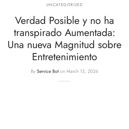
er Uniforms
UNCATEGORIZED
Verdad Posible y no ha
transpirado Aumentada:
Una nueva Magnitud sobre
Entretenimiento
By
Service Bot
on
March 13, 2026