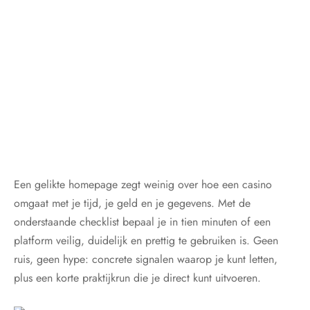
Een gelikte homepage zegt weinig over hoe een casino
omgaat met je tijd, je geld en je gegevens. Met de
onderstaande checklist bepaal je in tien minuten of een
platform veilig, duidelijk en prettig te gebruiken is. Geen
ruis, geen hype: concrete signalen waarop je kunt letten,
plus een korte praktijkrun die je direct kunt uitvoeren.