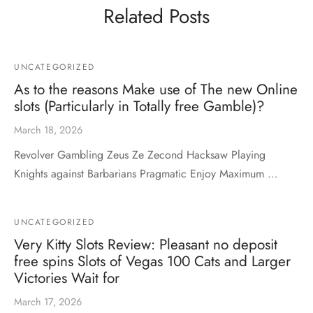
Related Posts
UNCATEGORIZED
As to the reasons Make use of The new Online
slots (Particularly in Totally free Gamble)?
March 18, 2026
Revolver Gambling Zeus Ze Zecond Hacksaw Playing
Knights against Barbarians Pragmatic Enjoy Maximum …
UNCATEGORIZED
Very Kitty Slots Review: Pleasant no deposit
free spins Slots of Vegas 100 Cats and Larger
Victories Wait for
March 17, 2026