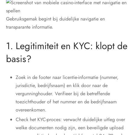
Gebruiksgemak begint bij duidelijke navigatie en
transparante informatie.
1. Legitimiteit en KYC: klopt de
basis?
Zoek in de footer naar licentie-informatie (nummer,
jurisdictie, bedrijfsnaam) en klik door naar de
vergunninghouder. Verifieer bij de betreffende
toezichthouder of het nummer en de bedrijfsnaam
overeenkomen.
Check het KYC-proces: verwacht duidelijke uitleg over
welke documenten nodig zijn, een beveiligde upload