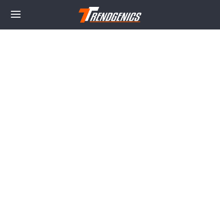
Back
Back
Back
Back
DUCTS
M WEARS
M WEARS
M WEARS
 Wears
all Uniforms
Hockey Uniforms
 and field
 Wears
ball Uniforms
 Uniforms
y Uniforms
 Wears
tball Uniforms
r leading uniforms
osse