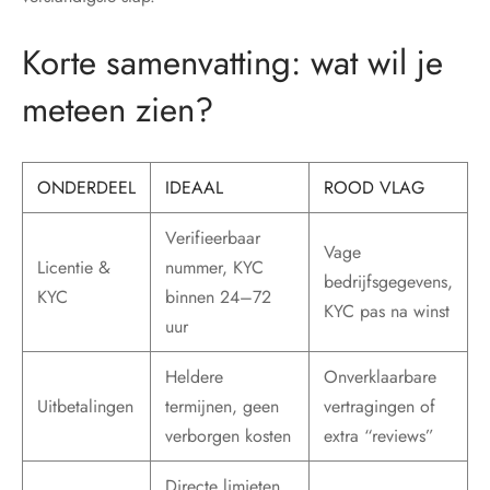
Korte samenvatting: wat wil je
meteen zien?
ONDERDEEL
IDEAAL
ROOD VLAG
Verifieerbaar
Vage
Licentie &
nummer, KYC
bedrijfsgegevens,
KYC
binnen 24–72
KYC pas na winst
uur
Heldere
Onverklaarbare
Uitbetalingen
termijnen, geen
vertragingen of
verborgen kosten
extra “reviews”
Directe limieten,