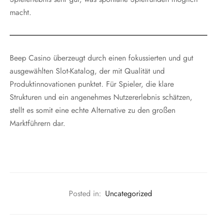
macht.
Beep Casino überzeugt durch einen fokussierten und gut
ausgewählten Slot-Katalog, der mit Qualität und
Produktinnovationen punktet. Für Spieler, die klare
Strukturen und ein angenehmes Nutzererlebnis schätzen,
stellt es somit eine echte Alternative zu den großen
Marktführern dar.
Posted in:
Uncategorized