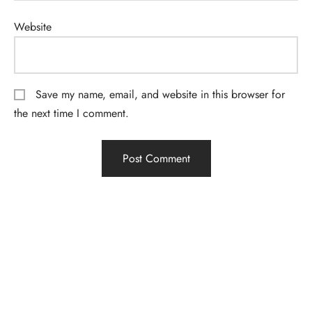
Website
Save my name, email, and website in this browser for
the next time I comment.