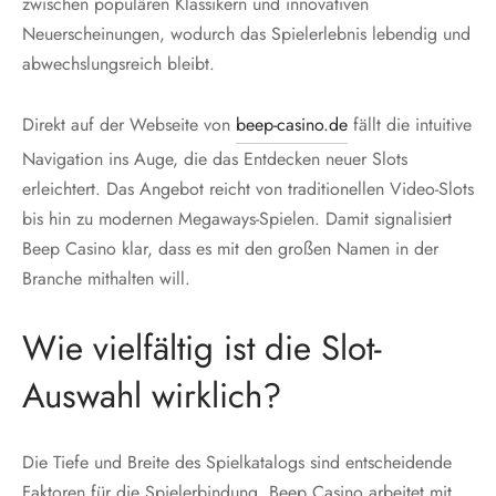
zwischen populären Klassikern und innovativen
Neuerscheinungen, wodurch das Spielerlebnis lebendig und
abwechslungsreich bleibt.
Direkt auf der Webseite von
beep-casino.de
fällt die intuitive
Navigation ins Auge, die das Entdecken neuer Slots
erleichtert. Das Angebot reicht von traditionellen Video-Slots
bis hin zu modernen Megaways-Spielen. Damit signalisiert
Beep Casino klar, dass es mit den großen Namen in der
Branche mithalten will.
Wie vielfältig ist die Slot-
Auswahl wirklich?
Die Tiefe und Breite des Spielkatalogs sind entscheidende
Faktoren für die Spielerbindung. Beep Casino arbeitet mit