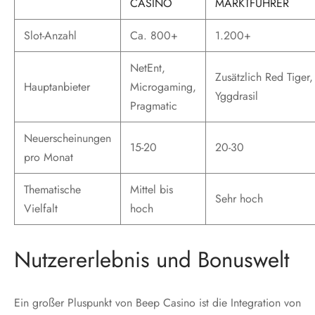
CASINO
MARKTFÜHRER
Slot-Anzahl
Ca. 800+
1.200+
NetEnt,
Zusätzlich Red Tiger,
Hauptanbieter
Microgaming,
Yggdrasil
Pragmatic
Neuerscheinungen
15-20
20-30
pro Monat
Thematische
Mittel bis
Sehr hoch
Vielfalt
hoch
Nutzererlebnis und Bonuswelt
Ein großer Pluspunkt von Beep Casino ist die Integration von