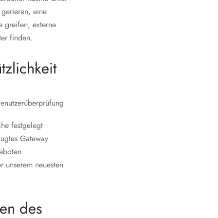
 gerieren, eine
 greifen, externe
r finden.
zlichkeit
he festgelegt
rzugtes Gateway
geboten
er unserem neuesten
ten des