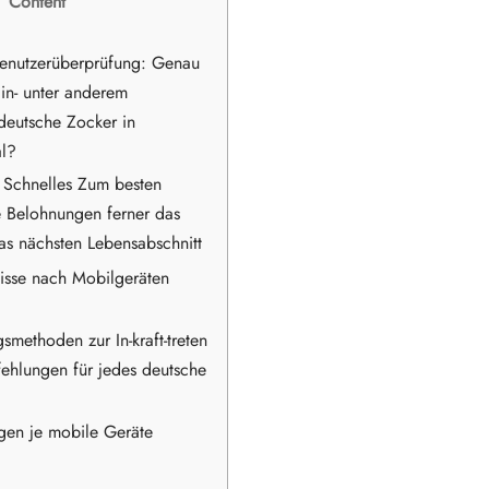
Content
Benutzerüberprüfung: Genau
in- unter anderem
deutsche Zocker in
al?
 Schnelles Zum besten
e Belohnungen ferner das
as nächsten Lebensabschnitt
nisse nach Mobilgeräten
methoden zur In-kraft-treten
hlungen für jedes deutsche
en je mobile Geräte