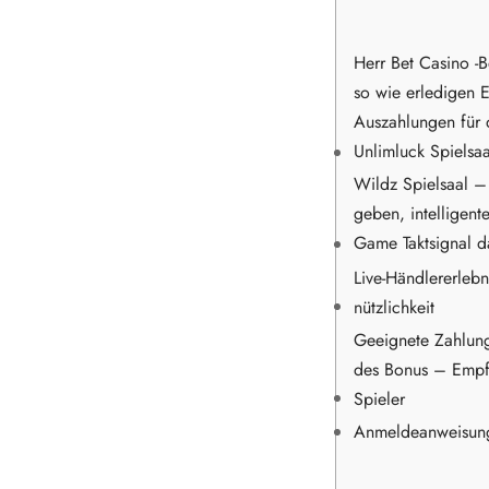
Herr Bet Casino -
so wie erledigen E
Auszahlungen für 
Unlimluck Spielsa
Wildz Spielsaal –
geben, intelligent
Game Taktsignal d
Live-Händlererleb
nützlichkeit
Geeignete Zahlungs
des Bonus – Empfe
Spieler
Anmeldeanweisung