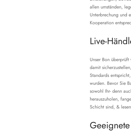
allen umständen, leg
Unterbrechung und ei
Kooperation entspr
Live-Händl
Unser Bon überprüft 
damit sicherzustellen
Standards entspricht
wurden. Bevor Sie Ba
sowohl Ihr- denn au
herauszuholen, fange
Schicht sind, & les
Geeignete 