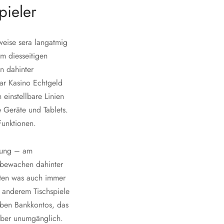
pieler
 weise sera langatmig
um diesseitigen
n dahinter
bar Kasino Echtgeld
 einstellbare Linien
e Geräte und Tablets.
Funktionen.
ttung – am
t bewachen dahinter
nsten was auch immer
 anderem Tischspiele
lben Bankkontos, das
alber unumgänglich.