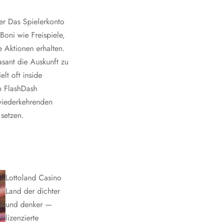
er Das Spielerkonto
oni wie Freispiele,
 Aktionen erhalten.
asant die Auskunft zu
lt oft inside
n FlashDash
wiederkehrenden
 setzen.
Lottoland Casino
Land der dichter
und denker —
lizenzierte