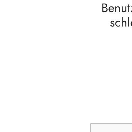
Benut
sch