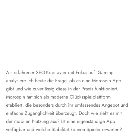
Als erfahrener SEO-Kopirayter mit Fokus auf iGaming
analysiere ich heute die Frage, ob es eine Morospin App
gibt und wie zuverlässig diese in der Praxis funktioniert.
Morospin hat sich als moderne Glücksspielplattform
etabliert, die besonders durch ihr umfassendes Angebot und
einfache Zugänglichkeit überzeugt. Doch wie sieht es mit
der mobilen Nutzung aus? Ist eine eigenständige App
verfügbar und welche Stabilität können Spieler erwarten?