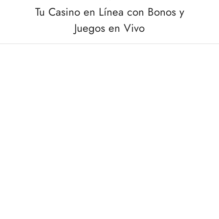
Tu Casino en Línea con Bonos y
Juegos en Vivo