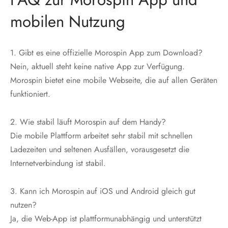
mobilen Nutzung
1. Gibt es eine offizielle Morospin App zum Download?
Nein, aktuell steht keine native App zur Verfügung.
Morospin bietet eine mobile Webseite, die auf allen Geräten
funktioniert.
2. Wie stabil läuft Morospin auf dem Handy?
Die mobile Plattform arbeitet sehr stabil mit schnellen
Ladezeiten und seltenen Ausfällen, vorausgesetzt die
Internetverbindung ist stabil.
3. Kann ich Morospin auf iOS und Android gleich gut
nutzen?
Ja, die Web-App ist plattformunabhängig und unterstützt