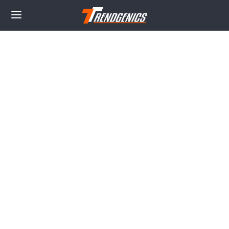
Back
Back
Back
Back
DUCTS
M WEARS
M WEARS
M WEARS
 Wears
all Uniforms
Hockey Uniforms
 and field
 Wears
ball Uniforms
 Uniforms
y Uniforms
 Wears
tball Uniforms
r leading uniforms
osse