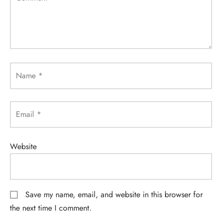
Name
*
Email
*
Website
Save my name, email, and website in this browser for
the next time I comment.