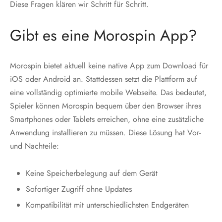
Diese Fragen klären wir Schritt für Schritt.
Gibt es eine Morospin App?
Morospin bietet aktuell keine native App zum Download für
iOS oder Android an. Stattdessen setzt die Plattform auf
eine vollständig optimierte mobile Webseite. Das bedeutet,
Spieler können Morospin bequem über den Browser ihres
Smartphones oder Tablets erreichen, ohne eine zusätzliche
Anwendung installieren zu müssen. Diese Lösung hat Vor-
und Nachteile:
Keine Speicherbelegung auf dem Gerät
Sofortiger Zugriff ohne Updates
Kompatibilität mit unterschiedlichsten Endgeräten