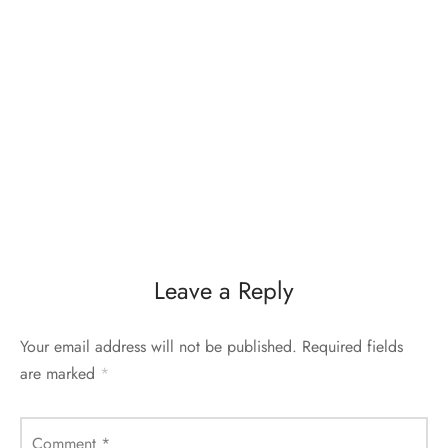
Leave a Reply
Your email address will not be published.
Required fields
are marked
*
Comment
*