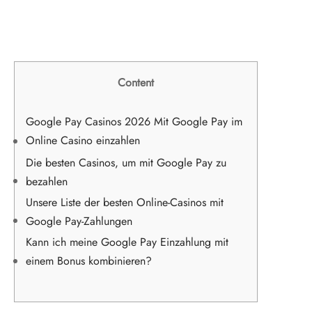
Content
Google Pay Casinos 2026 Mit Google Pay im
Online Casino einzahlen
Die besten Casinos, um mit Google Pay zu
bezahlen
Unsere Liste der besten Online-Casinos mit
Google Pay-Zahlungen
Kann ich meine Google Pay Einzahlung mit
einem Bonus kombinieren?