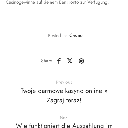
Casinogewinne auf deinem Bankkonto zur Verfügung.
Posted in:
Casino
Share
Previous
Twoje darmowe kasyno online »
Zagraj teraz!
Next
Wie funktioniert die Auszahlung im