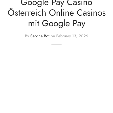
Google Pay Casino
er Uniforms
Österreich Online Casinos
mit Google Pay
By
Service Bot
on
February 13, 2026