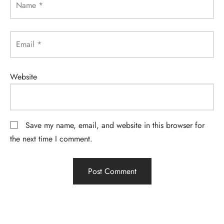
Name
*
Email
*
Website
Save my name, email, and website in this browser for
the next time I comment.