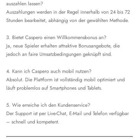
auszahlen lassen?
Auszahlungen werden in der Regel innerhalb von 24 bis 72
Stunden bearbeitet, abhängig von der gewählten Methode.
3. Bietet Caspero einen Willkommensbonus an?
Ja, neue Spieler erhalten attraktive Bonusangebote, die
jedoch an faire Umsatzbedingungen geknüpft sind.
4. Kann ich Caspero auch mobil nutzen?
Absolut. Die Plattform ist vollständig mobil optimiert und
läuft problemlos auf Smartphones und Tablets.
5. Wie erreiche ich den Kundenservice?
Der Support ist per Live-Chat, E-Mail und Telefon verfügbar
– schnell und kompetent.