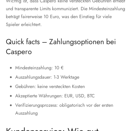
Wichtig ist, dass Caspero keine versteckten Gebühren erhebt
und transparente Limits kommuniziert. Die Mindesteinzahlung
beträgt fairerweise 10 Euro, was den Einstieg für viele
Spieler erleichtert.
Quick facts – Zahlungsoptionen bei
Caspero
Mindesteinzahlung: 10 €
Auszahlungsdauer: 1-3 Werktage
Gebühren: keine versteckten Kosten
Akzeptierte Währungen: EUR, USD, BTC
Verifizierungsprozess: obligatorisch vor der ersten
Auszahlung