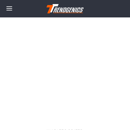
Back
Back
Back
Back
DUCTS
M WEARS
M WEARS
M WEARS
 Wears
all Uniforms
Hockey Uniforms
 and field
 Wears
ball Uniforms
 Uniforms
y Uniforms
 Wears
tball Uniforms
r leading uniforms
osse