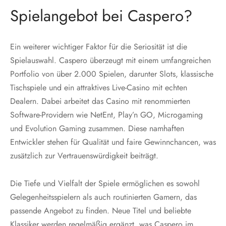
Spielangebot bei Caspero?
Ein weiterer wichtiger Faktor für die Seriosität ist die
Spielauswahl. Caspero überzeugt mit einem umfangreichen
Portfolio von über 2.000 Spielen, darunter Slots, klassische
Tischspiele und ein attraktives Live-Casino mit echten
Dealern. Dabei arbeitet das Casino mit renommierten
Software-Providern wie NetEnt, Play’n GO, Microgaming
und Evolution Gaming zusammen. Diese namhaften
Entwickler stehen für Qualität und faire Gewinnchancen, was
zusätzlich zur Vertrauenswürdigkeit beiträgt.
Die Tiefe und Vielfalt der Spiele ermöglichen es sowohl
Gelegenheitsspielern als auch routinierten Gamern, das
passende Angebot zu finden. Neue Titel und beliebte
Klassiker werden regelmäßig ergänzt, was Caspero im