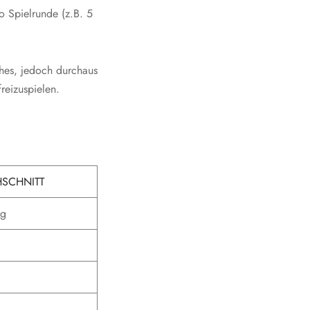
o Spielrunde (z.B. 5
hes, jedoch durchaus
reizuspielen.
SCHNITT
ag