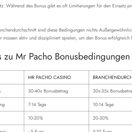
tz: Während des Bonus gibt es oft Limitierungen für den Einsatz pr
anchendurchschnitt sind diese Bedingungen nichts Außergewöhnlic
r müssen aktiv und diszipliniert spielen, um den Bonus erfolgreich f
ts zu Mr Pacho Bonusbedingungen
MR PACHO CASINO
BRANCHENDURCH
g
30-40x Bonusbetrag
30x-35x Bonusbetr
ung
7-14 Tage
10-14 Tage
10-20%
20-30%
pin
~5 Euro
5-10 Euro