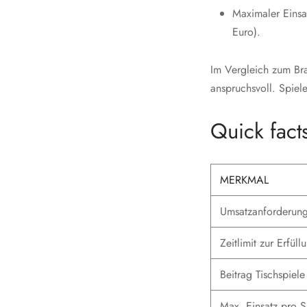
Maximaler Einsa
Euro).
Im Vergleich zum Br
anspruchsvoll. Spiele
Quick fac
MERKMAL
Umsatzanforderun
Zeitlimit zur Erfüll
Beitrag Tischspiele
Max. Einsatz pro S