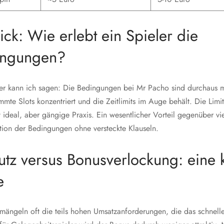
ick: Wie erlebt ein Spieler die
ingungen?
ler kann ich sagen: Die Bedingungen bei Mr Pacho sind durchaus
immte Slots konzentriert und die Zeitlimits im Auge behält. Die Limit
t ideal, aber gängige Praxis. Ein wesentlicher Vorteil gegenüber vi
ion der Bedingungen ohne versteckte Klauseln.
utz versus Bonusverlockung: eine k
e
mängeln oft die teils hohen Umsatzanforderungen, die das schnell