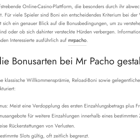
fstrebende Online-Casino-Plattform, die besonders durch ihr abwec
t. Für viele Spieler sind Boni ein entscheidendes Kriterium bei der
t sich ein genauer Blick auf die Bonusbedingungen, um zu verste
 sind oder ob sich dahinter versteckte Hürden verbergen. Informat
den Interessierte ausführlich auf
mrpacho
.
ie Bonusarten bei Mr Pacho gestal
ne klassische Willkommensprämie, Reload-Boni sowie gelegentliche 
kturiert:
s: Meist eine Verdopplung des ersten Einzahlungsbetrags plus Fre
nusangebote für weitere Einzahlungen innerhalb eines bestimmten 
eise Rückerstattungen von Verlusten.
estimmte Slots gültig, oft zeitlich begrenzt.