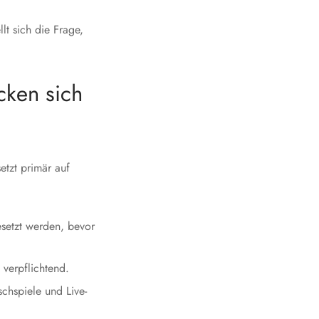
lt sich die Frage,
cken sich
etzt primär auf
setzt werden, bevor
 verpflichtend.
chspiele und Live-