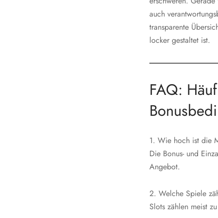
erschweren. Gerade f
auch verantwortungsb
transparente Übersic
locker gestaltet ist.
FAQ: Häufi
Bonusbed
1. Wie hoch ist die 
Die Bonus- und Einz
Angebot.
2. Welche Spiele zä
Slots zählen meist z