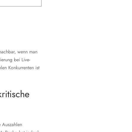
 machbar, wenn man
ierung bei Live-
elen Konkurrenten ist
ritische
e Auszahlen