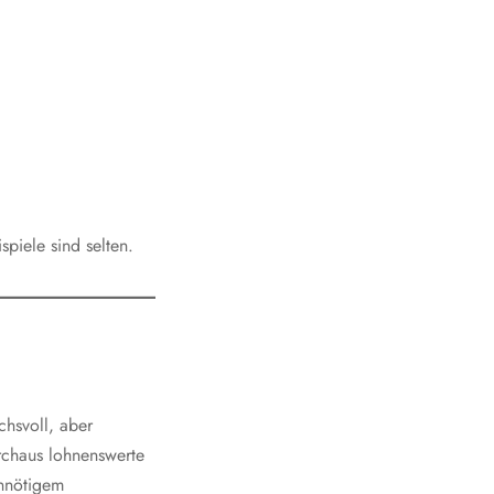
piele sind selten.
hsvoll, aber
urchaus lohnenswerte
unnötigem