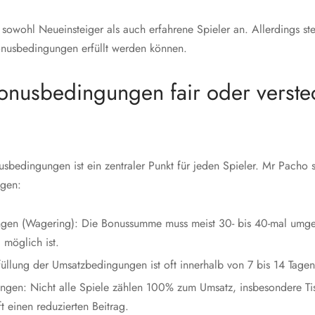
t sowohl Neueinsteiger als auch erfahrene Spieler an. Allerdings stel
Bonusbedingungen erfüllt werden können.
onusbedingungen fair oder verste
usbedingungen ist ein zentraler Punkt für jeden Spieler. Mr Pacho s
ngen:
gen (Wagering): Die Bonussumme muss meist 30- bis 40-mal umge
 möglich ist.
rfüllung der Umsatzbedingungen ist oft innerhalb von 7 bis 14 Tagen
ngen: Nicht alle Spiele zählen 100% zum Umsatz, insbesondere Tis
 einen reduzierten Beitrag.