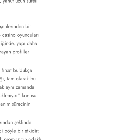
, yahut uzun süreli
şenlerinden bir
ive casino oyuncuları
ldiğinde, yapı daha
ayan profiller
 fırsat buldukça
ağı, tam olarak bu
nmak aynı zamanda
yükleniyor” konusu
lanım sürecinin
arından şeklinde
 böyle bir etkidir:
ncak promosyon odaklı