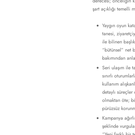
derecesi; önceliğin k
şart açıklığı temelli 
Yaygın oyun kat
tanesi, ziyaretçi
ile bilinen başl
“bütünsel” net b
bakımından anlam
Seri ulaşım ile 
sınırlı oturumla
kullanım alışkan
detaylı süreçler
olmaktan öte; bö
pürüzsüz korunmas
Kampanya ağırlık
şeklinde vurgula
“Yeni farklı bir