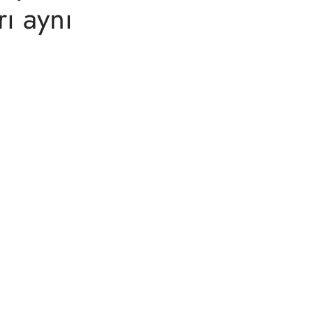
rı aynı