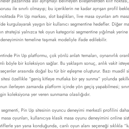
eler pazarında asıl ayrışmayı belirleyen bileşenlerden kilit noktas
rusu ile sınırlı olmayıp; bu içeriklerin ne kadar ayrışan profil bekl
 noktada Pin Up markası, slot başlıkları, live masa oyunları artı masa
lde kurgulayarak yaygın bir kullanıcı segmentine hedefler. Diğer ma
 stratejisi yalnızca tek oyun kategorisi segmentine yığılmak yerine 
 deneyiminin temeline taşımak modeliyle ifade edilebilir.
ntinde Pin Up platformu, çok yönlü anlatı temaları, oynanırlık oran
lı böyle bir koleksiyon sağlar. Bu yaklaşım sonuç, anlık vakit iste
 seçenler arasında doğal bu tür bir eşleşme oluşturur. Bazı muadil sit
 sitesi özellikle “geniş kitleye mutlaka bir şey sunma” yolunda şekill
nun ilerleyen zamanda platform içinde yön geçiş yapabilmesi; sınırl
gin koleksiyona yer veren sunmama olasılığıdır.
 segmenti, Pin Up sitesinin oyuncu deneyimi merkezli profilini daha
 masa oyunları, kullanıcıya klasik masa oyunu deneyimini online s
atiflerle yan yana konduğunda, canlı oyun alanı seçeneği sıklıkla “ka