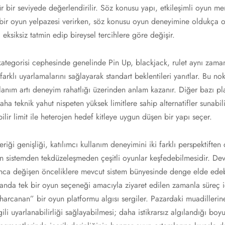
ür bir seviyede değerlendirilir. Söz konusu yapı, etkileşimli oyun mer
n bir oyun yelpazesi verirken, söz konusu oyun deneyimine oldukça 
ı eksiksiz tatmin edip bireysel tercihlere göre değişir.
ategorisi cephesinde genelinde Pin Up, blackjack, rulet aynı zama
arklı uyarlamalarını sağlayarak standart beklentileri yanıtlar. Bu nokt
llanım artı deneyim rahatlığı üzerinden anlam kazanır. Diğer bazı p
ha teknik yahut nispeten yüksek limitlere sahip alternatifler sunabili
ilir limit ile heterojen hedef kitleye uygun düşen bir yapı seçer.
riği genişliği, katılımcı kullanım deneyimini iki farklı perspektiften
nın sistemden tekdüzeleşmeden çeşitli oyunlar keşfedebilmesidir. De
ca değişen önceliklere mevcut sistem bünyesinde denge elde edeb
k anda tek bir oyun seçeneği amacıyla ziyaret edilen zamanla süreç i
 harcanan” bir oyun platformu algısı sergiler. Pazardaki muadillerine
lgili uyarlanabilirliği sağlayabilmesi; daha istikrarsız algılandığı bo