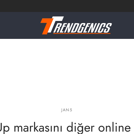
JAN5
Up markasını diğer online