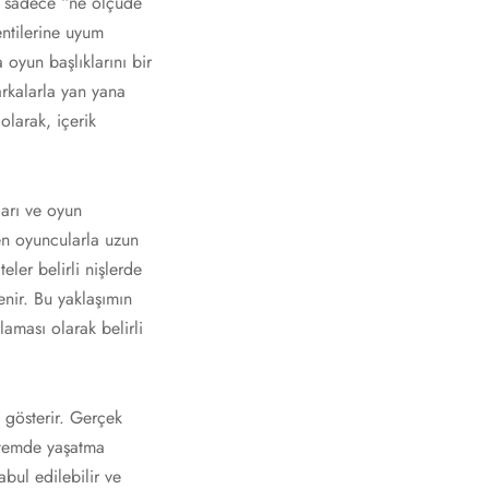
ı, sadece “ne ölçüde
entilerine uyum
 oyun başlıklarını bir
rkalarla yan yana
olarak, içerik
ları ve oyun
yen oyuncularla uzun
eler belirli nişlerde
enir. Bu yaklaşımın
aması olarak belirli
 gösterir. Gerçek
istemde yaşatma
bul edilebilir ve