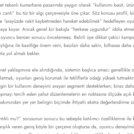
net tabanlı kumarhane pazarında yaygın olarak “kullanımı basit, ürü
ı canlı” bu tür bir algı çerçevesiyle öne çıkar. Söz konusu profil, b
te “arayüzde vakit kaybetmeden hareket edebilmek” hedefleyen oyu
rtaya koyar. Ancak genel bir bakışla “herkese uygundur” iddia etm
 oyuncu benzer sonucu öncelemeez. Belirli üye dikkat çekici kamp
lığına ile basitliğe önem verir, bazıları daha sakin, bilhassa daha a
rla yol almak bekler.
nel yaklaşımına ele alındığında, sistemin başlıca amacı genellikle 
tmak, oyunları geniş korumak ile tekliflerle odağı yüksek tutmaktı
elirgin bir kullanım deneyimi arayan segmenti desteklerken; biraz dah
pmayı tercih eden yahut düzenlemelerin en noktasına ölçüde açık b
kımından yer yer belirgin biçimde ihtiyatlı ekstra değerlendirme zor
ıklı mu?” sorusunun sonucu bu sebeple katılımcı özelliklerine ile b
karşılık veren geniş böyle bir çerçeve oluştursa da, oyuncu deneyim