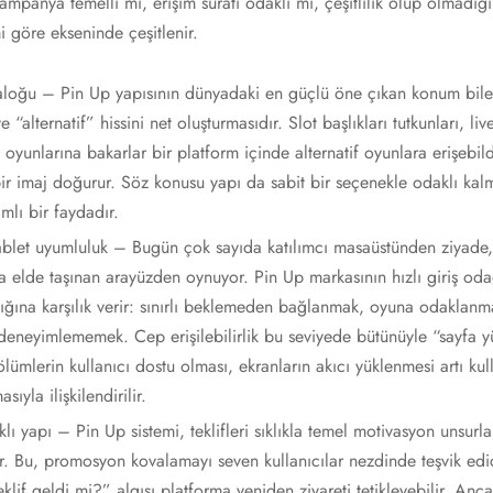
ampanya temelli mi, erişim sürati odaklı mı, çeşitlilik olup olmadığı
mi göre ekseninde çeşitlenir.
aloğu – Pin Up yapısının dünyadaki en güçlü öne çıkan konum bile
ye “alternatif” hissini net oluşturmasıdır. Slot başlıkları tutkunları, l
ık oyunlarına bakarlar bir platform içinde alternatif oyunlara erişebi
ir imaj doğurur. Söz konusu yapı da sabit bir seçenekle odaklı kalm
lı bir faydadır.
tablet uyumluluk – Bugün çok sayıda katılımcı masaüstünden ziyade,
rla elde taşınan arayüzden oynuyor. Pin Up markasının hızlı giriş od
lığına karşılık verir: sınırlı beklemeden bağlanmak, oyuna odakla
 deneyimlememek. Cep erişilebilirlik bu seviyede bütünüyle “sayfa 
lümlerin kullanıcı dostu olması, ekranların akıcı yüklenmesi artı kul
ıyla ilişkilendirilir.
lı yapı – Pin Up sistemi, teklifleri sıklıkla temel motivasyon unsurl
r. Bu, promosyon kovalamayı seven kullanıcılar nezdinde teşvik edici
 teklif geldi mi?” algısı platforma yeniden ziyareti tetikleyebilir. A