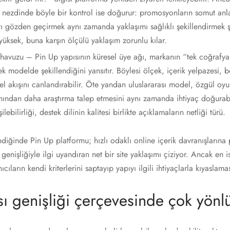
mcı nezdinde böyle bir kontrol ise doğurur: promosyonların somut a
arı gözden geçirmek aynı zamanda yaklaşımı sağlıklı şekillendirmek ş
 yüksek, buna karşın ölçülü yaklaşım zorunlu kılar.
 havuzu – Pin Up yapısının küresel üye ağı, markanın “tek coğrafyan
k modelde şekillendiğini yansıtır. Böylesi ölçek, içerik yelpazesi, bo
 akışını canlandırabilir. Öte yandan uluslararası model, özgül oyu
mından daha araştırma talep etmesini aynı zamanda ihtiyaç doğurabil
lebilirliği, destek dilinin kalitesi birlikte açıklamaların netliği türü.
diğinde Pin Up platformu; hızlı odaklı online içerik davranışlarına p
işliğiyle ilgi uyandıran net bir site yaklaşımı çiziyor. Ancak en is
cıların kendi kriterlerini saptayıp yapıyı ilgili ihtiyaçlarla kıyaslama
ı genişliği çerçevesinde çok yönlü