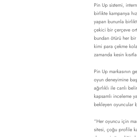
Pin Up sistemi, inter
birlikte kampanya hız
yapan bununla birlik
çekici bir çerçeve o
bundan ötürü her bir
kimi para çekme kolay
zamanda kesin kısıtla
Pin Up markasının ge
oyun deneyimine başla
ağırlıklı ile canlı b
kapsamlı inceleme ya
bekleyen oyuncular ba
“Her oyuncu için mant
sitesi, çoğu profile 