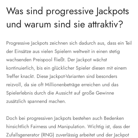
Was sind progressive Jackpots
und warum sind sie attraktiv?
Progressive Jackpots zeichnen sich dadurch aus, dass ein Teil
der Einsätze aus vielen Spielern weltweit in einen stetig
wachsenden Preispool fließt. Der Jackpot wächst
kontinuierlich, bis ein glücklicher Spieler diesen mit einem
Treffer knackt. Diese Jackpot-Varianten sind besonders
reizvoll, da sie oft Millionenbeträge erreichen und das
Spielerlebnis durch die Aussicht auf große Gewinne
zusätzlich spannend machen.
Doch bei progressiven Jackpots bestehen auch Bedenken
hinsichtlich Fairness und Manipulation. Wichtig ist, dass der
Zufallsgenerator (RNG) zuverlässig arbeitet und der Jackpot