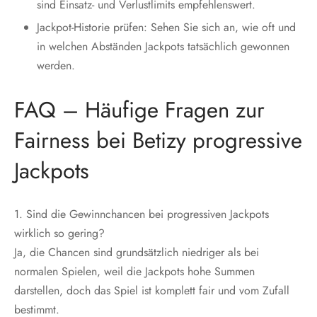
sind Einsatz- und Verlustlimits empfehlenswert.
Jackpot-Historie prüfen: Sehen Sie sich an, wie oft und
in welchen Abständen Jackpots tatsächlich gewonnen
werden.
FAQ – Häufige Fragen zur
Fairness bei Betizy progressive
Jackpots
1. Sind die Gewinnchancen bei progressiven Jackpots
wirklich so gering?
Ja, die Chancen sind grundsätzlich niedriger als bei
normalen Spielen, weil die Jackpots hohe Summen
darstellen, doch das Spiel ist komplett fair und vom Zufall
bestimmt.