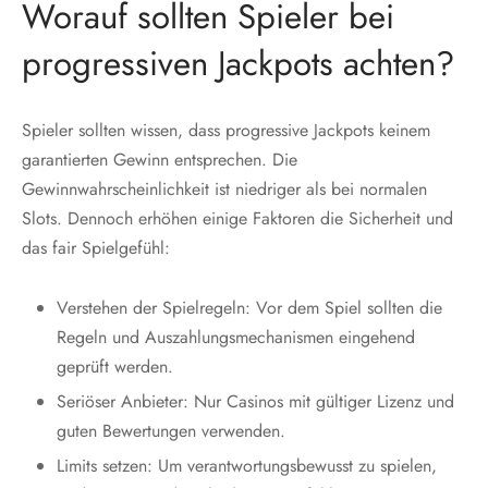
Worauf sollten Spieler bei
progressiven Jackpots achten?
Spieler sollten wissen, dass progressive Jackpots keinem
garantierten Gewinn entsprechen. Die
Gewinnwahrscheinlichkeit ist niedriger als bei normalen
Slots. Dennoch erhöhen einige Faktoren die Sicherheit und
das fair Spielgefühl:
Verstehen der Spielregeln: Vor dem Spiel sollten die
Regeln und Auszahlungsmechanismen eingehend
geprüft werden.
Seriöser Anbieter: Nur Casinos mit gültiger Lizenz und
guten Bewertungen verwenden.
Limits setzen: Um verantwortungsbewusst zu spielen,