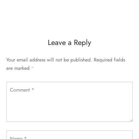
Leave a Reply
Your email address will not be published.
Required fields
are marked
*
Comment
*
Name
*