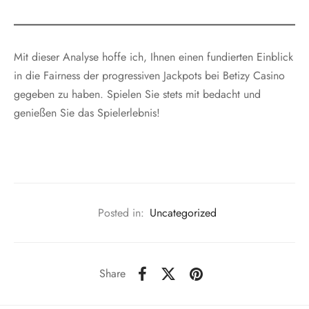
Mit dieser Analyse hoffe ich, Ihnen einen fundierten Einblick
in die Fairness der progressiven Jackpots bei Betizy Casino
gegeben zu haben. Spielen Sie stets mit bedacht und
genießen Sie das Spielerlebnis!
Posted in:
Uncategorized
Share