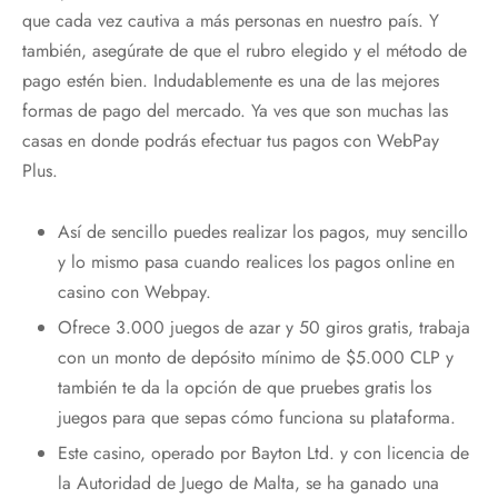
que cada vez cautiva a más personas en nuestro país. Y
también, asegúrate de que el rubro elegido y el método de
pago estén bien. Indudablemente es una de las mejores
formas de pago del mercado. Ya ves que son muchas las
casas en donde podrás efectuar tus pagos con WebPay
Plus.
Así de sencillo puedes realizar los pagos, muy sencillo
y lo mismo pasa cuando realices los pagos online en
casino con Webpay.
Ofrece 3.000 juegos de azar y 50 giros gratis, trabaja
con un monto de depósito mínimo de $5.000 CLP y
también te da la opción de que pruebes gratis los
juegos para que sepas cómo funciona su plataforma.
Este casino, operado por Bayton Ltd. y con licencia de
la Autoridad de Juego de Malta, se ha ganado una