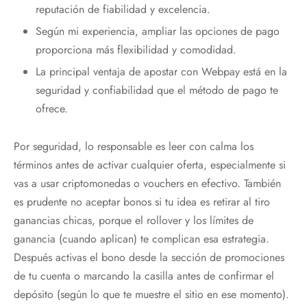
reputación de fiabilidad y excelencia.
Según mi experiencia, ampliar las opciones de pago
proporciona más flexibilidad y comodidad.
La principal ventaja de apostar con Webpay está en la
seguridad y confiabilidad que el método de pago te
ofrece.
Por seguridad, lo responsable es leer con calma los
términos antes de activar cualquier oferta, especialmente si
vas a usar criptomonedas o vouchers en efectivo. También
es prudente no aceptar bonos si tu idea es retirar al tiro
ganancias chicas, porque el rollover y los límites de
ganancia (cuando aplican) te complican esa estrategia.
Después activas el bono desde la sección de promociones
de tu cuenta o marcando la casilla antes de confirmar el
depósito (según lo que te muestre el sitio en ese momento).